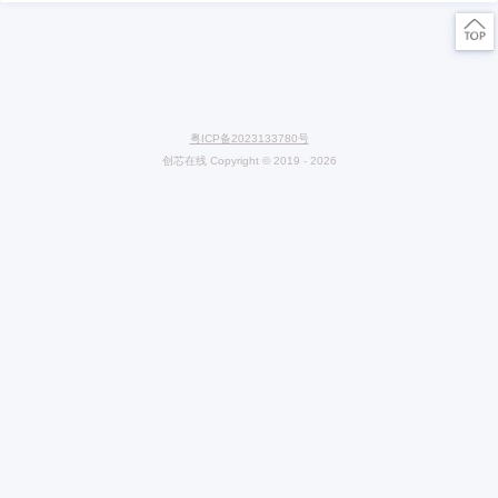
佳能关闭珠海工厂，成立已有
32年历史
紫光集团重整计划获法院裁定批准
地震导致东芝芯片工厂停运，现逐步恢复产能
美国通过
5
20亿美元芯片支持法案
东芝拟扩增功率半导体产能一倍
缺芯导致福特暂停
或
削减八座工厂生产
微信扫码关注 CXOlab
创芯在线检测实验室
上一篇：节后市场不太平，MCU涨不停，闪存也来“偷袭”
下一篇： 化学成分分析都有哪些？对样品的需求及使用方法