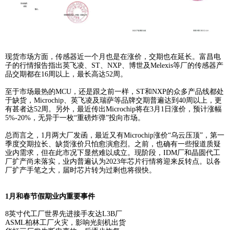
涨报价，前者针对
PLC
、传感器等产品涨价
10%-15%
，
后者
售产品的价格平均调涨
8%-20%
。
现货市场方面
，
传感器近一个月也是在涨价
，
交期也在延长