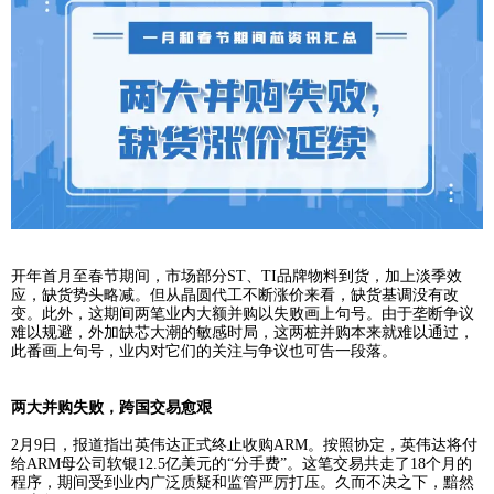
DPA检测
ROHS检测
温度老化测试
IGBT检测
开年首月至春节期间
，市场部分
S
T
、
TI品牌物料到货
，加上
应，
缺货势头略减
。但从晶圆代工不断涨价来看，缺货基调
变。此外，
这期间两笔业内大额并购以失败
画上句号。由于
难以规避，外加缺芯大潮的敏感时局，这两桩并购本来就难