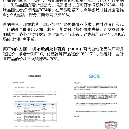
产业链上下，涨价仍是主旋律
有了去年积攒下来的惯性
，
今年晶圆代工仍在涨价
。开年之
晶圆代工
第一季度再涨
5%-
10
%。之后，联电表示首季平均涨
与此同时，也传出台积电涨价，今年的平均价格相较去年将
8
%
-10%
，
甚至连最大客户苹果也
在
涨价范围内
。代工厂虽
业都开放，但肯定是大客户及长期合作的客户能够获得更好
如今苹果也在涨价范围内，说明代工涨价的势能远未停止。
产能
供不应求
，下游
I
C厂商普遍要签长约锁定产能
。而代工
手，对硅晶圆的需求也更大。消息指出，胜高订单满载到
2
0
球晶圆也看好行情至
2
024年
。在产能吃紧下，今年各尺寸硅
至少
2成起跳，部分厂商最高或涨30%。
总的来说
，
现在芯片上游环节的产能仍是供不应求
，
在硅晶
工厂的新产能开出之前
，
芯片厂都要付出额外成本去抢
。而
的成本，势必也要转嫁到更下游的环节上去，这也就导致今
场依然
“涨”声不断。
原厂动向方面，
1月有
欧姆龙
和
西克（
SICK
）
两大自动化元