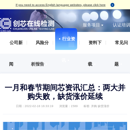
If you need to access English language websites, please click here
服务项目
▪
行业资
无损检测
破坏性
IC真伪检测
AS
IC真伪检测
认证服务
测试案例（报告形式）
企业概括
▪
公司新
▪
风险分
▪
资料下
标签检测
丙酮测试
失效分析
IS
DPA检测
培训服务
检测标准
发展历程
外观检测
刮擦测试
功能检测
IS
失效分析
审厂服务
荣誉资质
讯
▪
X-Ray检测
HCT测
开盖检测
IS
闻
▪
析报告
▪
载
▪
开发及功能验证
集成电路设计、整合验证分析服务
企业文化
功能检测
开盖测试
X-Ray检测
ES
材料分析
人才招聘
编程烧录
AS
可焊性测试
IS
可靠性验证
联系方式
一月和春节期间芯资讯汇总：两
外观检测
IAT
电磁兼容（EMC）
购失败，缺货涨价延续
电特性测试
QC
化学分析
切片检测
日期：2022-02-18 16:33:19
浏览量：1589
标签:
并购
缺货涨价
SAT检测