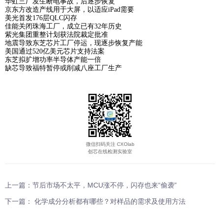
子的行情报告指出英飞凌
、
S
T
、
N
XP
、
博世
及
Melexis等
品交期都在1
6周以上
，最长高达
5
2周
。
至于市场最热的
M
CU
，
还是跟之前一样
，
S
T和
N
XP的众多
于缺货
，
Microchip、英飞凌及瑞萨等品牌交期普遍达到4
0周
有甚者达
5
2周
。另外，最近传出
Microchip将在3月1日涨
5%-
20
%，
无异于一枚
“重磅炸弹”投向市场。
总而言之，
1月两大厂发函，最近又有Microchip涨价“乌云
季度交期拉长、缺货涨价只怕愈演愈烈。之前，也确有一些
业内需求，但在此市况下显然难以成立。现阶段，I
DM厂和
厂扩产尚未落实
，
业内普遍认为
2
023年芯片行情将迎来反转
厂扩产手笔之大，届时芯片转为过剩也将很快。
1月和春节假期业内重要事件
8英寸代工厂世界先进接手友达L3B厂
ASML柏林工厂火灾，影响光刻机出货
华虹三厂发生断电事故，后逐步恢复
京东方改造产线用于大屏，以适应
iPad需要
美光首发
1
76层
Q
LC闪存