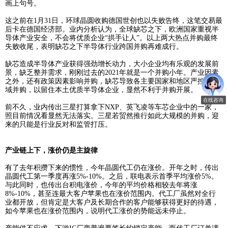
此番画上句号，业内对它们的关注与争议也可告一段落。
两大并购失败
，跨国交易愈艰
2月9
日，报道指出英伟达正式终止收购
A
RM
。按照协定，
英
给
A
RM母公司软银
1
2.5亿美元的
“分手费”。这笔交易共走了1
程序
，
期间受到业内广泛质疑
和
监管严厉打压
。久而不决之
画上句号。
这之前在
1月3
1日
，环球晶圆收购德国世创也以失败告终，
后卡在德国经济部。业内分析认为，全球缺芯之下，欧洲国
导体产业安全，不会将优质企业
“拱手让人”。以上两大热点
失败收尾，表明缺芯之下半导体行业跨国并购再难成行。
缺芯造成半导体产业获得强劲增长动力
，大小企业均有乐观
景，缺乏整并需求，刚刚过去的
2
021年就是一个并购小年
。
之外，还有政策因素影响并购，缺芯导致各主要国家和地区
域并购，以留住本土优质半导体企业，显然不利于并购开展
前不久，业内传出三星打算拿下
N
XP
、
英飞凌等车芯企业中
照目前情况看
显然
无法落实
。三星若贸然推行如此大规模的
来的只能是行业反对和监管打压。