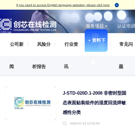
If you need to access English language websites, please click here
服务项目
▪
资料下
无损检测
破坏性
IC真伪检测
AS
IC真伪检测
认证服务
测试案例（报告形式）
企业概括
▪
公司新
▪
风险分
▪
行业资
标签检测
丙酮测试
失效分析
IS
DPA检测
培训服务
检测标准
发展历程
外观检测
刮擦测试
功能检测
IS
失效分析
审厂服务
荣誉资质
载
▪
X-Ray检测
HCT测
开盖检测
IS
闻
▪
析报告
▪
讯
▪
开发及功能验证
集成电路设计、整合验证分析服务
企业文化
功能检测
开盖测试
X-Ray检测
ES
材料分析
人才招聘
编程烧录
AS
可焊性测试
IS
可靠性验证
联系方式
外观检测
IAT
J-STD-020D.1-2008 
电磁兼容（EMC）
电特性测试
QC
化学分析
态表面贴装组件的湿度回
切片检测
感性分类
SAT检测