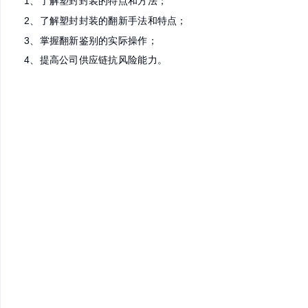
2、质量保证和产品设计工程师
课程大纲
塑封封装基础理论： 封装组成部分及工艺
翻新手法详解： 翻新特点及相当标准要求
实战演练与问题解答
培训收益
1、了解塑封封装的特点和方法；
2、了解塑封封装的翻新手法和特点；
3、掌握翻新鉴别的实际操作；
4、提高公司供应链抗风险能力。