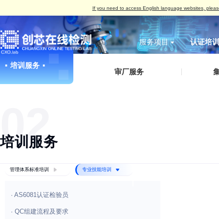
If you need to access English language w
服务项目
▪
培训服务
▪
无损检测
破坏性
IC真伪检测
AS
IC真伪检测
认证服务
测试案例（报告形式）
企业概括
▪
审厂服务
▪
标签检测
丙酮测试
失效分析
IS
DPA检测
培训服务
检测标准
发展历程
外观检测
刮擦测试
功能检测
IS
失效分析
审厂服务
荣誉资质
X-Ray检测
HCT测
02
开盖检测
IS
开发及功能验证
集成电路设计、整合验证分析服务
企业文化
功能检测
开盖测试
X-Ray检测
ES
材料分析
人才招聘
编程烧录
AS
可焊性测试
IS
培训服务
可靠性验证
联系方式
外观检测
IAT
电磁兼容（EMC）
电特性测试
QC
化学分析
管理体系标准培训
专业技能培训
切片检测
SAT检测