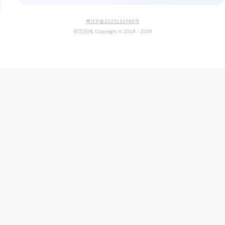
上一篇：AS6081航空航天假冒电子元器件管理体系认证
下一篇：ESD 静电管理体系认证
其他认证培训内容
IC检测方法及检测标准
ISO 9001标准培训
IATF16949 汽车管理体系认证
ISO14001环境管理体系认证
ISO 13485标准培训
ISO 14001标准培训