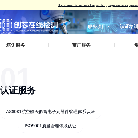
If you need to access English language w
服务项目
无损检测
破坏性
IC真伪检测
AS
IC真伪检测
认证服务
测试案例（报告形式）
企业概括
▪
培训服务
▪
▪
审厂服务
▪
标签检测
丙酮测试
失效分析
IS
DPA检测
培训服务
检测标准
发展历程
外观检测
刮擦测试
功能检测
IS
失效分析
审厂服务
荣誉资质
X-Ray检测
HCT测
01
开盖检测
IS
开发及功能验证
集成电路设计、整合验证分析服务
企业文化
功能检测
开盖测试
X-Ray检测
ES
材料分析
人才招聘
编程烧录
AS
可焊性测试
IS
可靠性验证
联系方式
认证服务
外观检测
IAT
电磁兼容（EMC）
电特性测试
QC
化学分析
切片检测
AS6081航空航天假冒电子元器件管理体系认证
SAT检测