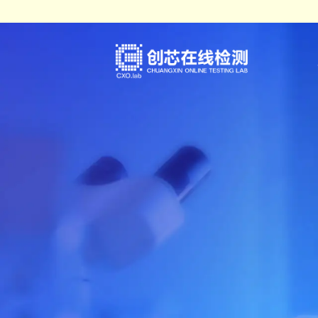
IC真伪检测
认证服务
测试案例（报告形式）
企业概括
DPA检测
培训服务
检测标准
发展历程
失效分析
审厂服务
荣誉资质
开发及功能验证
集成电路设计、整合验证分析服
企业文化
材料分析
人才招聘
可靠性验证
联系方式
电磁兼容（EMC）
化学分析