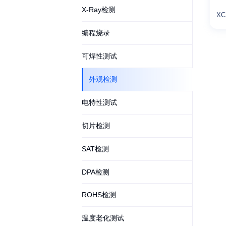
失效分析
功能检测
开盖检测
X-Ray检测
编程烧录
可焊性测试
外观检测
电特性测试