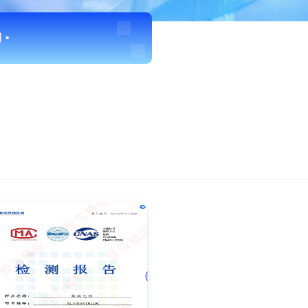
DPA检测
ROHS检测
温度老化测试
IGBT检测
▪
测试案例
▪