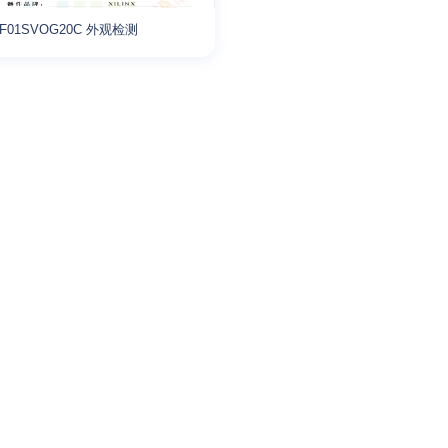
XCF01SVOG20C 外观检测