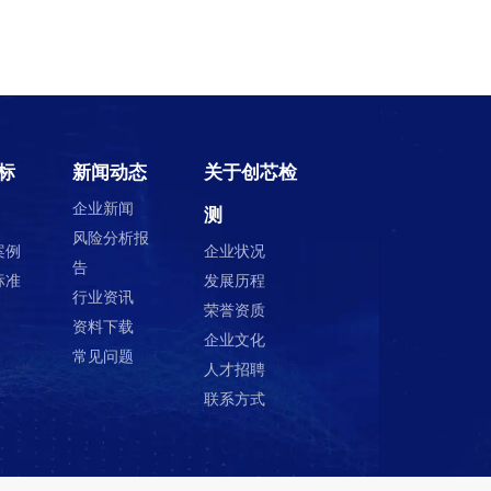
应用领域
案例标
新闻动态
关于创