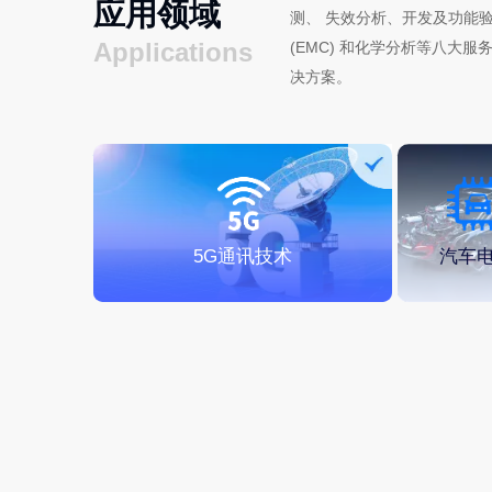
创芯检测作为国内专
应用领域
测、 失效分析、
(EMC) 和化学