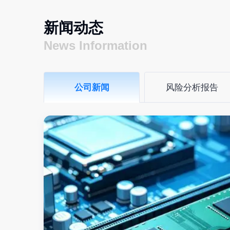
01
5G通讯技术
5G通信技术是具有高速率、低时延和大连接
技术，5G通讯设施是实现人机物互联的网络