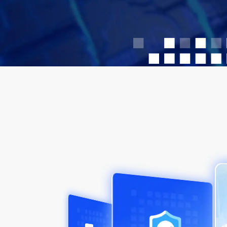
DPA检测
ROHS检测
温度老化
IGBT检测