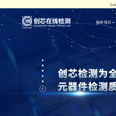
无损检测
IC真伪检
IC真伪检测
认证服务
测试案例（报告形式）
企业概括
标签检测
失效分析
DPA检测
培训服务
检测标准
发展历程
外观检测
功能检测
失效分析
审厂服务
荣誉资质
X-Ray检测
开盖检测
开发及功能验证
集成电路设计、整合验证分析服务
企业文化
功能检测
X-Ray检测
1
材料分析
人才招聘
编程烧录
2
可焊性测
3
可靠性验证
联系方式
4
外观检测
电磁兼容（EMC）
5
电特性测
化学分析
6
切片检测
SAT检测