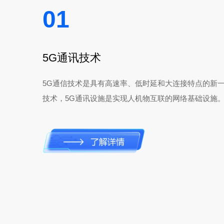
Applications
决方案。
5G通讯技术