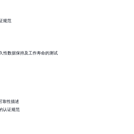
Mixed signal/SOC
Diode/IGBT
hotodiodes/Phototransistors
/Microphone
s/Inductors/Transformers/Thermistors/Resonators/
 Test）的认证规范
电测试
应测试
的永久性记忆的耐久性数据保持及工作寿命的测试