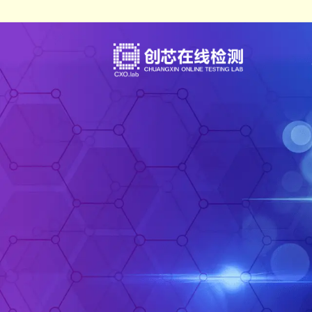
IC真伪检测
认证服务
测试案例（报告形式）
企业概括
DPA检测
培训服务
检测标准
发展历程
失效分析
审厂服务
荣誉资质
开发及功能验证
集成电路设计、整合验证分析服
企业文化
材料分析
人才招聘
可靠性验证
联系方式
电磁兼容（EMC）
化学分析