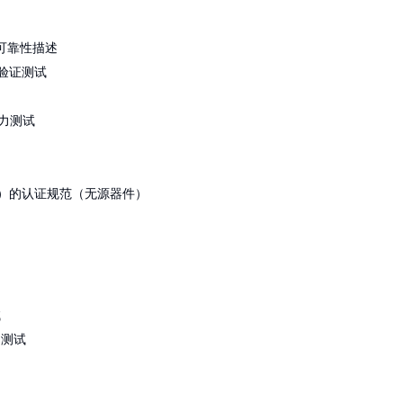
级
ELFR）
静电放电测试
功率设备的短路可靠性描述
ess Test）的认证规范
电测试
静电放电测试
功率设备的短路可靠性描述
元器件可靠性验证测试
的认证规范