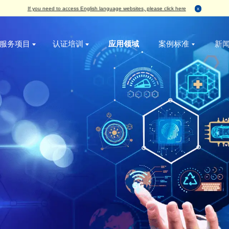
If you need to access English language websites, please
服务项目
认证培训
应用领域
无损检测
破坏性检测
增值服务
IC真伪检测
AS6081航空航天假冒电子元器件管理体系认
标签检测
丙酮测试
烘烤
失效分析
ISO9001质量管理体系认证
外观检测
刮擦测试
编带
功能检测
ISO14001环境管理体系认证
X-Ray检测
HCT测试
包装与物流
开盖检测
ISO45001职业健康安全管理体系认证
务
功能检测
开盖测试
X-Ray检测
ESD 静电管理体系认证
编程烧录
AS9120B 航空电子元件分销管理体系认证
可焊性测试
ISO13485医疗器械 管理体系认证
外观检测
IATF16949 汽车管理体系认证
电特性测试
QC080000 有害物质管理体系认证
切片检测
SAT检测