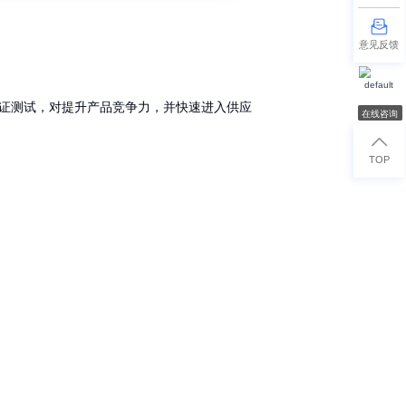
汽车为建立一套通用的零件资质及质量系统标准而设立了汽
AEC),是主要汽车制造商与美国的主要部件制造商汇聚一起成
子部件。
志，电子元器件AEC-Q认证测试，对提升产品竞争力，并快速进