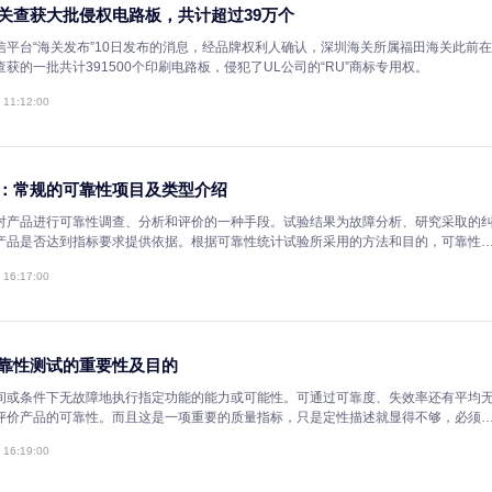
2021-06-18 15:41:07
内存市场翻转，涨价来袭！
据媒体近日报道，内存正在重回涨价模式，从去年12月到今年1月，涨幅最
情网站数据，各类内存条、内存颗粒在12月上旬起开始涨价，至今仍没有
2021-03-05 10:53:00
被动元件涨价启动，MLCC和芯片打头阵
据台媒近日报道，MLCC两大原厂三星电机和TDK近期对一线组装厂客户
供货紧张，即将对其调涨报价。在芯片电阻市场，台厂国巨正式宣布从三月起
华新科也对代理商发出涨价通知，新订单将调涨10-15%。
2021-03-05 10:52:00