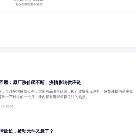
形的样品，被放在冲击机中，然后施加冲击力来冲击试样，测量试样的应
性能测试分析技术相关内容，希望对您有所帮助。我公司拥有专业工程师
米以上，可承接电子元器件测试验证、IC真假鉴别，产品设计选料、失效分
微信扫码关注 CXOlab
创芯在线检测实验室
么？