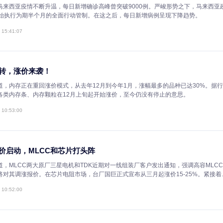
五月芯资讯回顾：原厂涨价函不断，疫情影响供应链
刚刚过去的五月，全球多地疫情反弹，大宗商品涨价延续，IC产业链毫无
律。下面就来梳理一下过去的一个月，业内都有哪些值得关注的热点。
2021-06-04 11:16:00
马来西亚管控延长，被动元件又悬了？
自五月以来，马来西亚疫情不断升温，每日新增确诊高峰曾突破9000例
府于6月1日开始执行为期半个月的全面行动管制。在这之后，每日新增病