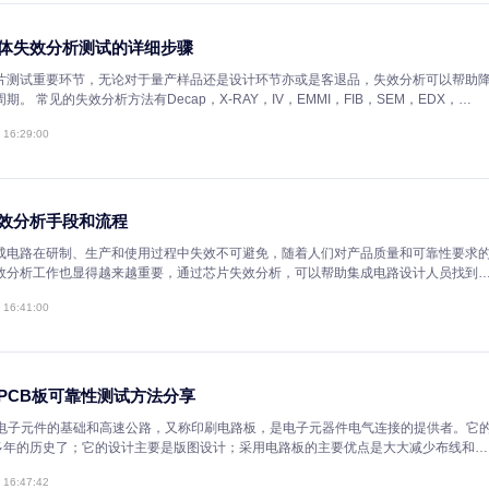
深圳福田海关查获大批侵权电路板，共计超过39万个
据海关总署微信平台“海关发布”10日发布的消息，经品牌权利人确认，深
货运出口渠道查获的一批共计391500个印刷电路板，侵犯了UL公司的“R
2021-03-05 11:12:00
可靠性测试：常规的可靠性项目及类型介绍
可靠性试验是对产品进行可靠性调查、分析和评价的一种手段。试验结果
正措施、判断产品是否达到指标要求提供依据。根据可靠性统计试验所采
计试验可以分为可靠性验证试验和可靠性测定试验。可靠性测定试验是为
2021-04-26 16:17:00
做的试验，通常用来提供可靠性数据。可靠性验证试验是用来验证设备的
定的可靠性要求的试验，一般将可靠性鉴定和验收试验统称为可靠性验证
产品进行可靠性测试的重要性及目的