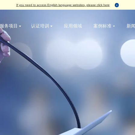
If you need to access English language websites, please
服务项目
认证培训
应用领域
无损检测
破坏性检测
增值服务
IC真伪检测
AS6081航空航天假冒电子元器件管理体系认
标签检测
丙酮测试
烘烤
失效分析
ISO9001质量管理体系认证
外观检测
刮擦测试
编带
功能检测
ISO14001环境管理体系认证
X-Ray检测
HCT测试
包装与物流
开盖检测
ISO45001职业健康安全管理体系认证
务
功能检测
开盖测试
X-Ray检测
ESD 静电管理体系认证
编程烧录
AS9120B 航空电子元件分销管理体系认证
可焊性测试
ISO13485医疗器械 管理体系认证
外观检测
IATF16949 汽车管理体系认证
电特性测试
QC080000 有害物质管理体系认证
切片检测
SAT检测