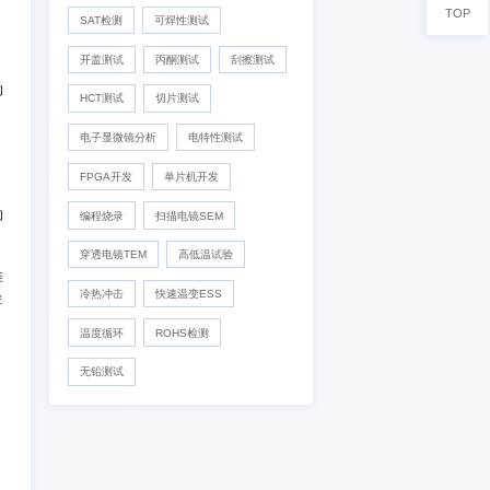
IC真伪检测
DPA检测
失效分析
开发及功能验证
材料分析
可靠性验证
化学分析
外观检测
模量和塑性变形等性能指
X-Ray检测
功能检测
样的应变和应力，从而得出
SAT检测
可焊性测试
开盖测试
丙酮测试
刮擦测
度测试可以用来确定材料的
HCT测试
切片测试
试等。
电子显微镜分析
电特性测试
FPGA开发
单片机开发
裂韧性和脆性等性能指标。