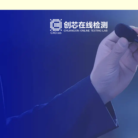
IC真伪检测
认证服务
测试案例（报告形式）
企业概括
DPA检测
培训服务
检测标准
发展历程
失效分析
审厂服务
荣誉资质
开发及功能验证
集成电路设计、整合验证分析服
企业文化
材料分析
人才招聘
可靠性验证
联系方式
电磁兼容（EMC）
化学分析