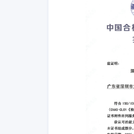
近日，创芯在线检测成功通过中国
次复评审的顺利通过，标志着创芯在
先地位。