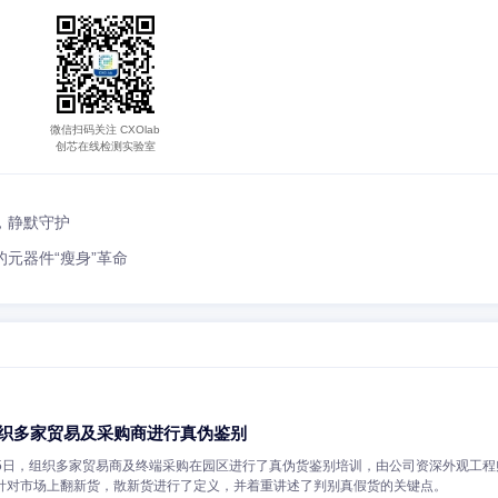
金标准
认可体系，严格依据国际标准ISO/IEC 17025执行评审，代表了对实
NAS认可，意味着检测数据不仅在国内具备公信力与权威性，还可实现国际
“国家级金标准”。
，而是对实验室质量管理体系、技术能力、设备环境及人员素质的一次全
可范围的显著扩展，充分体现了公司在技术创新和质量管理方面的持续投
"科学、公正、准确、高效"的质量方针，持续加大研发投入，进一步拓
检测技术服务，助力"中国智造"品质升级，与客户实现合作共赢。
户提供全方位质量与技术解决方案的第三方检测机构。公司拥有先进的实
疗、消费产品等多个领域，是您值得信赖的质量合作伙伴。