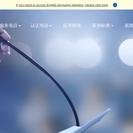
If you need to access English language websites, please
服务项目
认证培训
应用领域
无损检测
破坏性检测
增值服务
IC真伪检测
AS6081航空航天假冒电子元器件管理体系认
标签检测
丙酮测试
烘烤
失效分析
ISO9001质量管理体系认证
外观检测
刮擦测试
编带
功能检测
ISO14001环境管理体系认证
X-Ray检测
HCT测试
包装与物流
开盖检测
ISO45001职业健康安全管理体系认证
务
功能检测
开盖测试
X-Ray检测
ESD 静电管理体系认证
编程烧录
AS9120B 航空电子元件分销管理体系认证
可焊性测试
ISO13485医疗器械 管理体系认证
外观检测
IATF16949 汽车管理体系认证
电特性测试
QC080000 有害物质管理体系认证
切片检测
SAT检测