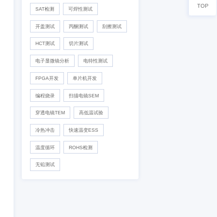
IC真伪检测
DPA检测
失效分析
开发及功能验证
材料分析
可靠性验证
化学分析
外观检测
X-Ray检测
功能检测
SAT检测
可焊性测试
开盖测试
丙酮测试
刮擦测
HCT测试
切片测试
电子显微镜分析
电特性测试
FPGA开发
单片机开发