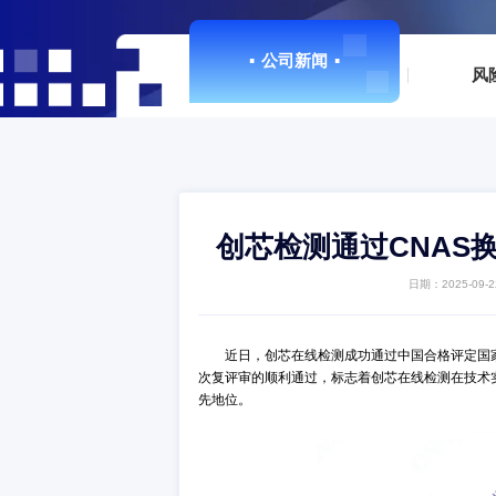
▪
公司新闻
▪
创芯检测通过CN
日