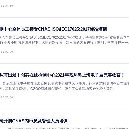
微信扫码关注 CXOlab
创芯在线检测实验室
芯”脏引擎，静默守护
5.6毫米机身背后的元器件“瘦身”革命