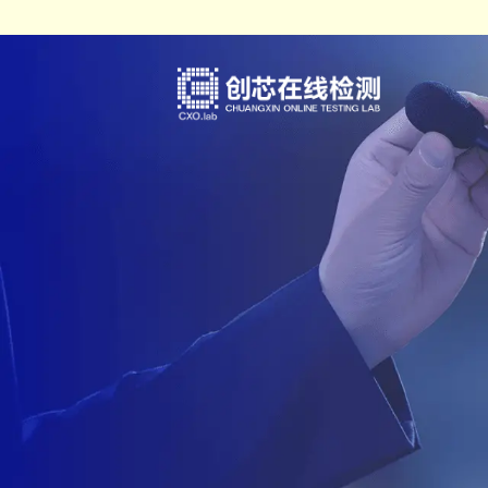
IC真伪检测
认证服务
测试案例（报告形式）
企业概括
DPA检测
培训服务
检测标准
发展历程
失效分析
审厂服务
荣誉资质
开发及功能验证
集成电路设计、整合验证分析服
企业文化
材料分析
人才招聘
可靠性验证
联系方式
电磁兼容（EMC）
化学分析