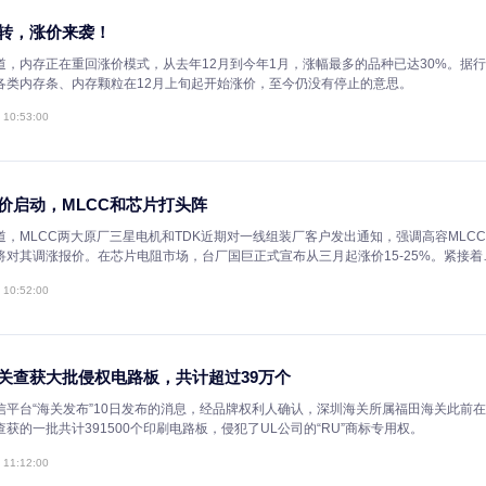
乘风破浪，从芯出发！创芯在线检测中心2021年慕尼黑上
4月14日-16日，慕尼黑上海电子展在上海新国际博览中心成功落下帷幕
团旗下IC交易网，芯达通供应链，ICGOO商城同台亮相，吸引了众多现
2021-04-21 10:39:00
创芯检测公司开展CNAS内审员及管理人员培训
2022年10月29日，创芯在线检测中心开展关于CNAS 内审员及管理人
范、高效的建立和运行质量体系文件，提高实验室内审员的工作能力，特
的资深专家们进行此次培训。
2022-11-01 17:36:10
春节放假通知
春节放假通知