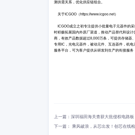
关于创新在线
安全供应链，让元器件交易无难事！
发展，已形成每年数千亿元的交易辐
们的服务覆盖原厂到终端制造商的各个
方案设计趋势报告，指导行业采购经
关于IC交易网（https://www.ic.net.
20余年专注，铸造可靠芯生态！IC
谨的认证体系，给采购经理真实可靠的
交易。20余年的大数据积累，能把交
测供需关系，优化供应链组合。
关于ICGOO（https://www.icgoo.ne
ICGOO成立之初专注提供小批量电
时积极拓展国内外原厂渠道，推动产品