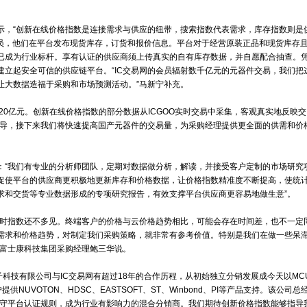
术有限公司，正式推出“创新在线价格指数”（https://icpi.ic.net
工具，是在“芯”服务的宗旨上，进一步打造以大数据应用为中心的芯生
和ICGOO两大平台的库存信息和交易大数据，并按照国际元器件采购
常用千万级别元器件型号的价格，平台供应商的库存数据和用户热搜的型
理马新宁表示，“创新在线价格指数是连接需求与供应的纽带，搜索指数
有超过1万家会员，他们在平台发布现货库存，订货和报价信息。平台对于
体系，其标准已成为行业标杆。享有认证的供应商须上传真实的自有库存
品质把关，建立起安全可信的供应链平台。“IC交易网的会员辐射数千
终端客户，让大数据造福于采购和市场预测活动。”马新宁补充。
，年交易额近20亿元。创新在线价格指数的部分数据从ICGOO实时交易
美日品牌占主导，接下来我们将快速提高国产元器件的交易量，为采购经
马新宁强调：“我们有专业的分析师团队，定期对数据做分析，解读，并