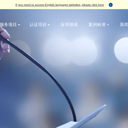
If you need to access English language websites, please
服务项目
认证培训
应用领域
无损检测
破坏性检测
增值服务
IC真伪检测
AS6081航空航天假冒电子元器件管理体系认
标签检测
丙酮测试
烘烤
失效分析
ISO9001质量管理体系认证
外观检测
刮擦测试
编带
功能检测
ISO14001环境管理体系认证
X-Ray检测
HCT测试
包装与物流
开盖检测
ISO45001职业健康安全管理体系认证
务
功能检测
开盖测试
X-Ray检测
ESD 静电管理体系认证
编程烧录
AS9120B 航空电子元件分销管理体系认证
可焊性测试
ISO13485医疗器械 管理体系认证
外观检测
IATF16949 汽车管理体系认证
电特性测试
QC080000 有害物质管理体系认证
切片检测
SAT检测