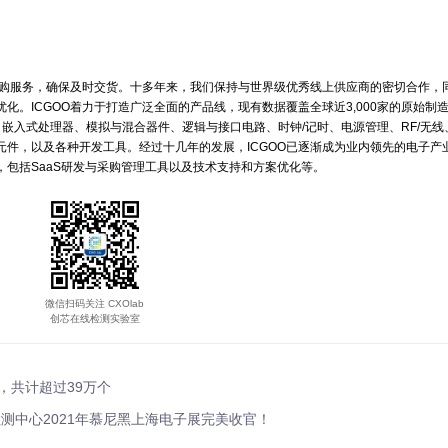
创新在线是保证安全和品质的电子元器件交易服务平台，致力于可信供
射能力。我们通过专业严谨的认证体系，为采购经理和研发经理提供真实
环节，全方位支撑研发、生产和渠道和谐关系。创新在线以AI大数据技
理有效预测供需关系，指导研发经理替代优化产品。
cn）
交易网是可信元器件供应链生态的建设者，确保原厂和代理商的原装正品
交易信息。我们拥有来自全球的50万家用户，日查询量百万次，每年交
易价格，现货库存和技术方案趋势等供需数据分析提供给采购经理，让渠
t）
子元器件的采购服务，确保及时交货。十多年来，我们保持与世界级优秀
替代和设计优化。ICGOO着力于打造广泛全面的产品线，现有数据覆盖全