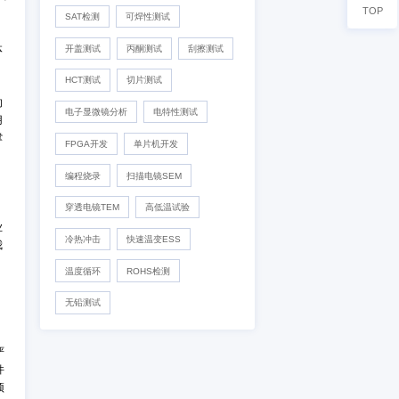
数精准度不断提高，使统计
商更容易地做生意”。
IC真伪检测
DPA检测
会存在时间差，也不一定同
失效分析
开发及功能验证
。特别是我们在做一些呆滞
材料分析
可靠性验证
化学分析
外观检测
独立分销发展成今天以MCU
、PI等产品支持。该公司总经
X-Ray检测
功能检测
期待创新价格指数能够指导我
SAT检测
可焊性测试
在线价格指数还能满足媒体
开盖测试
丙酮测试
刮擦测
HCT测试
切片测试
需求。它是采购经理必备的
电子显微镜分析
电特性测试
略。该价格体系与国际通用
求、交货和价格变化，支撑
FPGA开发
单片机开发