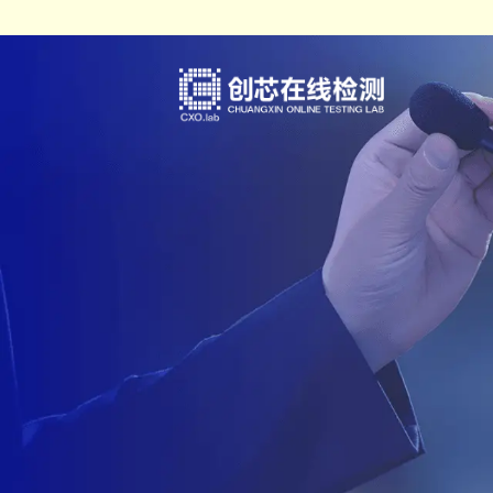
IC真伪检测
认证服务
测试案例（报告形式）
企业概括
DPA检测
培训服务
检测标准
发展历程
失效分析
审厂服务
荣誉资质
开发及功能验证
集成电路设计、整合验证分析服
企业文化
材料分析
人才招聘
可靠性验证
联系方式
电磁兼容（EMC）
化学分析