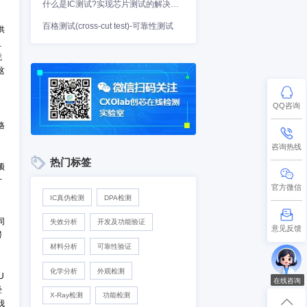
.cn）线上实时服务。它是采购经
态。
供需数据的采集惯例，每日更
号，而且能帮助采购经理找
百格测试(cross-cut test)-可靠性测
代表需求，库存指数则是供
经营原装正品和现货库存且
数据，并自愿配合抽查。凭
亿元的元器件交易，我们把这
中采集，客观真实地反映交
理提供更全面的供需和价格
热门标签
接受客户定制的市场研究项