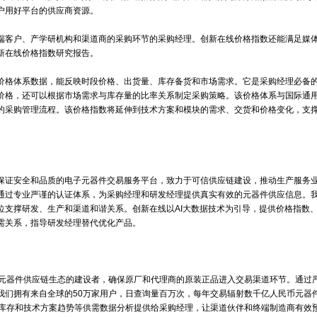
的价值体验，促使平台的供应商更积极地更新库存和价格数据，让价格指
以价格、需求和交货等专业数据形成的专项研究报告，有效支撑平台供应
但是云价格实时指数还不多见。终端客户的价格与云价格趋势相比，可能
了解中国本地需求和价格趋势，对制定我们采购策略，就非常有参考价值
的参考数据”富士康科技集团采购经理鲍三华说。
圳市瑞凡微电子科技有限公司与IC交易网有超过18年的合作历程，从初始
，为客户提供NUVOTON、HDSC、EASTSOFT、ST、Winbond
网一起成长，严守平台认证规则，成为行业有影响力的混合分销商。我们
够支持终端客户用好平台的供应商资源。
户是来自终端客户、产学研机构和渠道商的采购环节的采购经理。创新
查阅，预约创新在线价格指数研究报告。
交易的一套价格体系数据，能反映时段价格、出货量、库存备货和市场
个产品型号的价格，还可以根据市场需求与库存量的比率关系制定采购策
理导入国际化的采购管理流程。该价格指数将延伸到技术方案和模块的需