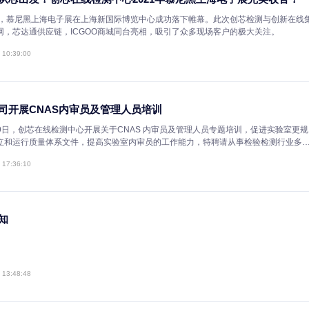
创芯在线组织多家贸易及采购商进行真伪鉴别
2018年10月15日，组织多家贸易商及终端采购在园区进行了真伪货鉴别
杨海南主讲，针对市场上翻新货，散新货进行了定义，并着重讲述了判别
2021-03-05 11:04:30
创芯在线检测中心全体员工接受CNAS ISO/IEC17025:20
芯在线检测中心全体员工接受CNAS ISO/IEC17025:2017标准培
师现场培训，在8个多小时的培训过程中，大家踊跃发言，对不懂的方面
复，圆满完成了培训计划。
2021-03-05 11:02:00