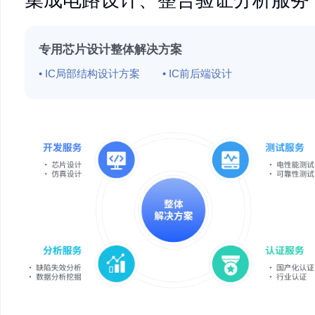
DPA检测
ROHS检测
集成电路设计、整合验证分
温度老化测试
IGBT检测
专用芯片设计整体解决方案
• IC局部结构设计方案 • IC前后端设计