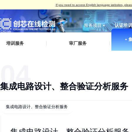
If you need to access English language w
服务项目
无损检测
破坏性
IC真伪检测
AS
IC真伪检测
认证服务
测试案例（报告形式）
企业概括
▪
培训服务
▪
▪
审厂服务
▪
标签检测
丙酮测试
失效分析
IS
DPA检测
培训服务
检测标准
发展历程
外观检测
刮擦测试
功能检测
IS
失效分析
审厂服务
荣誉资质
X-Ray检测
HCT测
04
开盖检测
IS
开发及功能验证
集成电路设计、整合验证分析服务
企业文化
功能检测
开盖测试
X-Ray检测
ES
材料分析
人才招聘
编程烧录
AS
可焊性测试
IS
可靠性验证
联系方式
集成电路设计、整合验证分析
外观检测
IAT
电磁兼容（EMC）
电特性测试
QC
化学分析
切片检测
集成电路设计、整合验证分析服务
SAT检测