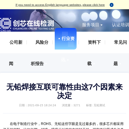
If you need to access English language websites, please click here
服务项目
▪
行业资
无损检测
破坏性
IC真伪检测
AS
IC真伪检测
认证服务
测试案例（报告形式）
企业概括
▪
公司新
▪
风险分
▪
资料下
标签检测
丙酮测试
失效分析
IS
DPA检测
培训服务
检测标准
发展历程
外观检测
刮擦测试
功能检测
IS
失效分析
审厂服务
荣誉资质
讯
▪
X-Ray检测
HCT测
开盖检测
IS
闻
▪
析报告
▪
载
▪
开发及功能验证
集成电路设计、整合验证分析服务
企业文化
功能检测
开盖测试
X-Ray检测
ES
材料分析
人才招聘
编程烧录
AS
可焊性测试
IS
可靠性验证
联系方式
无铅焊接互联可靠性由这7个因
外观检测
IAT
电磁兼容（EMC）
决定
电特性测试
QC
化学分析
切片检测
日期：2021-09-15 18:24:24
浏览量：3271
标签:
无铅测试
SAT检测