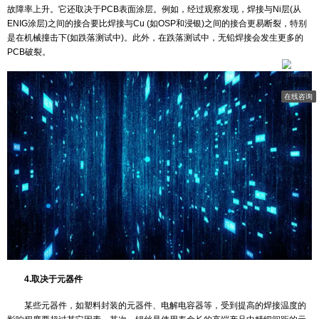
可靠性带来负面影响，但它对小型电路板的影响较小，因为最大回流
会比较低。
3.取决于PCB层压材料
某些PCB (特别是大型复杂的厚电路板)根据层压材料的属性，可
铅焊接温度较高，而导致分层、层压破裂、Cu裂缝、CAF (传导阳极丝
故障率上升。它还取决于PCB表面涂层。例如，经过观察发现，焊接与N
ENIG涂层)之间的接合要比焊接与Cu (如OSP和浸银)之间的接合更易
是在机械撞击下(如跌落测试中)。此外，在跌落测试中，无铅焊接会发
PCB破裂。