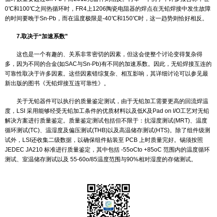
6.取决于热机械负荷条件
在热循环条件下，蠕变/疲劳交互作用会通过损伤积聚效应而导致焊
组织粗化/弱化，裂纹出现和扩大)，蠕变应力速率是一个重要因素。蠕
随着焊点上的热机械载荷幅度变化，从而SAC焊点在“相对温和”的条
Sn-Pb焊点承受更多的热循环，但在“比较严重”的条件下比Sn-Pb焊
热循环。热机械负荷取决于温度范围、元器件尺寸及元器件和基底之间
匹配程度。
例如，有报告显示，在通过热循环测试的同一块电路板上，带有C
元器件在SAC焊点中经受的热循环数量要高于Sn-Pb焊点，而采用42
的元器件(其PCB的CTE不匹配程度更高)在SAC合金焊点中比Sn-Pb
发生故障。也是在同一块电路板上，0402陶瓷片状器件的焊点在SAC
循环数量要超过Sn-Pb，而2512元器件则相反。再举一个例子，许多
0℃和100℃之间热循环时，FR4上1206陶瓷电阻器的焊点在无铅焊
的时间要晚于Sn-Pb，而在温度极限是-40℃和150℃时，这一趋势则
7.取决于“加速系数”
这也是一个有趣的、关系非常密切的因素，但这会使整个讨论变