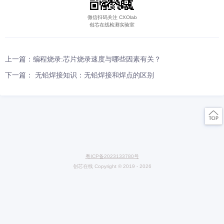
多，因为不同的合金(如SAC与Sn-Pb)有不同的加速系数。因此，无
可靠性取决于许多因素。这些因素错综复杂、相互影响，其详细讨论
新出版的图书《无铅焊接互连可靠性》。
关于无铅器件可以执行的质量鉴定测试，由于无铅加工需要更高
度，LSI 采用能够经受无铅加工条件的优质材料以及低K及Pad on I/
解决方案进行质量鉴定。质量鉴定测试包括但不限于：抗湿度测试(MR
循环测试(TC)、温湿度及偏压测试(THB)以及高温储存测试(HTS)。
试外，LSI还收集二级数据，以确保组件贴装至 PCB 上时质量完好。
JEDEC JA210 标准进行质量鉴定，其中包括 -55oCto +85oC 范围
测试、室温储存测试以及 55-60o/85温度范围与90%相对湿度的存储
微信扫码关注 CXOlab