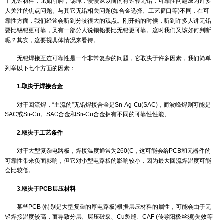
DPA检测
ROHS检测
在电子制造行业中，ROHS、无铅这些字眼是见过最多的，很多
温度老化测试
了无铅材料，比如引脚，锡球，慢慢从以前的有铅转无铅，可靠性问
IGBT检测
人关注的焦点问题。与其它无铅相关问题(如合金选择、工艺窗口等)不
靠性方面，我们经常会听到分歧很大的观点。刚开始的时候，听到许
要比锡铅更可靠，又有一部分人说锡铅要比无铅更可靠。这时我们又
呢？其实，这要视具体情况来看待。
无铅焊接互连可靠性是一个非常复杂的问题，它取决于许多因素
列举以下七个方面的因素：
1.取决于焊接合金
对于回流焊，“主流的”无铅焊接合金是Sn-Ag-Cu(SAC)，而波峰
SAC或Sn-Cu。SAC合金和Sn-Cu合金拥有不同的可靠性性能。
2.取决于工艺条件
对于大型复杂电路板，焊接温度通常为260(C，这可能会给PCB