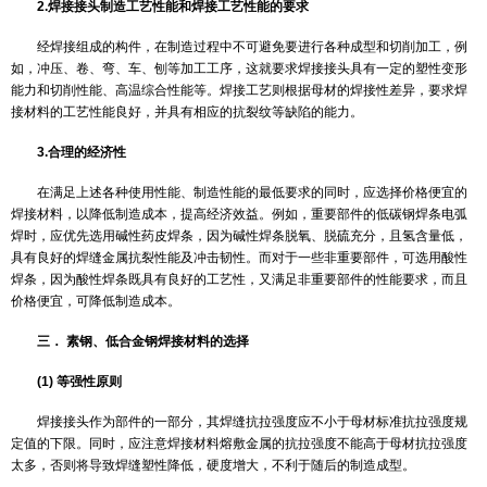
（4） 焊剂中机械夹杂物的质量分数不应大于0.3％
（5） 焊剂应具有较低的S、P含量，S≤0.06％；≤0.08％
（6） 焊剂应有一定的颗粒度，普通的8-40目，细粒度为14-60目
（7） 电渣焊焊剂，为了得到良好的焊接接头，对焊剂有如下要求
熔渣的导电率应在合适的范围内；熔渣的粘度应适宜；控制焊剂
度。
另外，焊剂还应具有良好的脱渣性、抗裂性和抗气孔能力。
焊剂的分类：
焊剂常分为熔炼型焊剂和非熔炼型焊剂（粘结焊剂、烧结焊剂）
例如：HJ431
HJ:埋弧焊及电渣焊用熔炼焊剂
4：焊剂类型为高锰