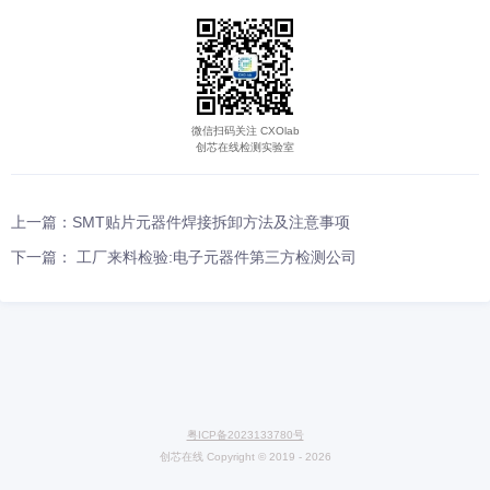
时，通过热处理来改善焊缝金属的韧性。
七．异种材钢的焊接材料的选择
低碳钢与低合金钢之间的焊接以及不同材质的低合金钢之间的焊
异材钢的焊接。这类钢之间的焊接，可按低档材质，及强度级别或合
低的材质选择焊接材料。选择低档材料比高档材料焊接性能好，价格
宜，有利于降低制造成本。
1. 焊接材料的定义，包括哪些材料？
答：焊接时所消耗材料的通称。
焊接材料包括焊条、焊丝、焊剂
体、电极、溶剂等。
2．碳素钢、低合金钢焊接材料的选择原则是什么？
答：1）等强性原则
2）等韧性原则