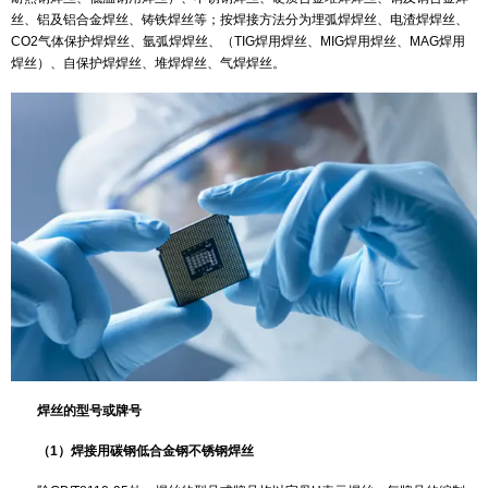
E:表示焊条
308L：熔敷金属的化学成分，L表示超低碳，
308表示焊条熔敷金属化学成分类型
其他种类焊条不再赘述。
2．焊丝
对焊丝的基本要求：
焊丝在焊接过程中起传导电流、填充金属、过渡合金的作用，自
丝在焊接过程中还起保护或脱氧和去氮作用。因此，要求焊丝要具有
成分，力学性能，而且还应对其尺寸和表面质量提出明确的技术要求
焊丝的分类：
按结构形式分为药芯焊丝和实芯焊丝，药芯焊丝按结构和填料的
好多种类型；按钢种分为低碳钢焊丝、低合金钢焊丝（高强度钢用焊丝、