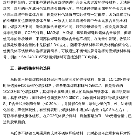
钢和低合金钢其接头最低冲击韧性要求见表3-40。
低温容器其冲击韧性值应不低于母材的规定值下限，而ASME法规
据材料的强度级别、厚度、工作温度、设计应力与许用应力之比的值
头是否要保证冲击韧性性能。如果接头有冲击韧性要求，则又根据材
别和厚度规定冲击韧性的最低保证值。
(3) 考虑制造工艺的要求和影响
部件在焊接以后，往往还要经过各种成型加工工序，诸如卷、压
工艺，因此，焊接接头和母材都要具有一定加工变形能力，其中最主
能力，衡量其方法为接头的弯曲试验
四．奥氏体不锈钢的焊接材料选择
焊接材料与母材等强性原则对奥氏体不锈钢并不完全适用。奥氏
用于耐蚀工况，对强度无具体要求，主要考虑焊缝的抗腐蚀性能。如
压工况，短时工作则要求具有一定的高温短时强度，长期工作则要保
有足够的持久强度和蠕变极限，例如：SA213-TP304H管子用于高温
电弧焊时，则需选用含碳量较高的E308H焊条。