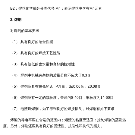
焊丝的型号或牌号
（1）焊接用碳钢低合金钢不锈钢焊丝
除GB/T8110-95外，焊丝的型号或牌号均以字母H表示焊丝，气
方法为：以字母H表示焊丝；H之后的一位或两位数字表示含碳量（平
化学元素符号及其后的数字表示该元素的大约质量分数，当主要合金
分数≤1％时，可省略数字只标记元素符号；焊丝牌号尾部标有A或E时
质品或高级优质品，表明有更低的S、P等杂质含量。
例如：H08Mn2SiA
H:焊丝 08：含碳量，质量分数约0.08％
Mn2:含Mn量质量分数约2％ Si:含Si量质量分数为≤1％
A：优质品，S、P的质量分数约≤0.03％
（2）气体保护焊用碳钢、低合金钢焊丝