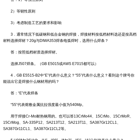
c) 考虑焊接方法的影响
选择奥氏体不锈钢焊接材料时，应注意焊接方法对熔敷金属化学
响。钨极氩弧焊对焊缝金属化学成分变化的影响最小，未受稀释的焊
C、N外，其它变化不大，其中C损失最大，含C量为0.06％的焊丝，
稀释的熔敷金属中含C量为0.04％，而焊缝金属中N的含量则增加0.0
化极气体保护焊Mn、Si、Cr、Ni、Mo含量可能发生轻微变化，而C
弧焊的1／4，而N的含量增加较多，焊接工艺不同则增加量不同，最
0.15％。在焊条电弧焊和埋弧焊时，焊缝金属的合金元素受药皮、焊
焊丝共同影响，尤其那些通过药皮或焊剂进行合金元素过渡的焊接材
焊芯、焊丝的化学成分估算焊缝金属的化学。当然通过焊缝金属中的
估算出焊缝中铁素体含量，但是这种估算值与实际值有一定偏差，因
的冷却速度也影响铁素体含量，一致认为如果焊缝金属中合金元素含
同，焊接方法不同，则铁素体含量也不相同。以带极堆焊最高，依次
焊条电弧焊、CO2气保焊、MAG焊、MIG焊、氩弧焊焊缝铁素体含量
使同样的带极堆焊，不同部位焊缝铁素体含量也不相同。在测量中发
起弧处铁素体含量比中见段低2-3％左右。随着不锈钢材料和焊接材料
使奥氏体不锈钢焊材选择变得简单，可以通过不锈钢的牌号选择对应
号，例如：SA-240-316不锈钢焊接时可直接选择E316焊条。