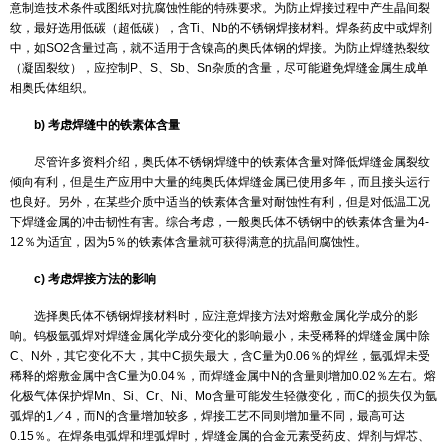
久强度不低于母材的对应值。
一般碳素钢和普通低合金钢焊接时，选择焊接材料主要考虑焊接
强度，可不考虑熔敷金属的化学成分与母材匹配；但Cr-Mo耐热钢材
选择焊接材料不仅要考虑熔敷金属的化学成分与母材匹配，还应考虑
匹配，以保证焊接接头的综合性能与母材一致。
在特殊情况下部件按材料的屈服强度计算许用应力进行设计时，
服强度的等强性为重要考虑因素。
(2) 等韧性原则
选择焊接材料时，应保证焊缝的冲击韧性满足有关标准的要求。
运行工况不同，在运行中常常会由于韧性不足而产生脆性破坏，尤其
的部件或高强厚壁部件更容易发生脆性破坏。所以，有关标准对焊接
韧性指标都提出明确要求。然而标准不同对接头冲击韧性的要求也各
《蒸汽锅炉安全监察规程》中规定，焊接接头的冲击韧性，不得低于
性规定值的下限，当母材没有冲击韧性要求时，则不得低于27J。GB 1
压力容器》中规定，接头冲击韧性值要求按钢材最低抗拉强度而确定