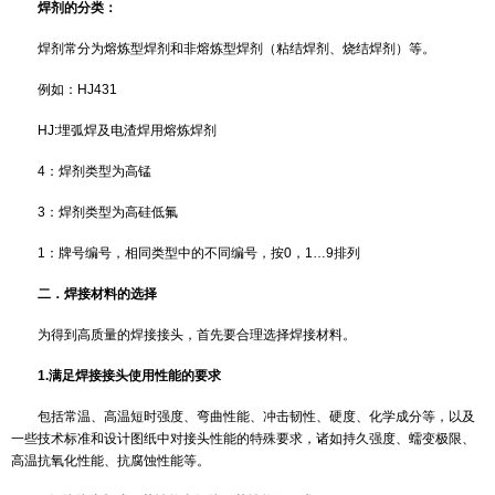
根据GB/T8110-95规定，焊丝型号的表示方法为ERXX-X：字母
丝，ER后面的两位数字表示熔敷金属的最低抗拉强度，－后面的字母
示焊丝化学成分的分类代号。还附加其他化学成分时，可直接用元素
并以短划－与前面数字分开。
例如：ER55-B2-Mn
ER：焊丝 55：熔敷金属抗拉强度最小值为550Mpa
B2：焊丝化学成分分类代号 Mn：表示焊丝中含有Mn元素
2. 焊剂
对焊剂的基本要求：
（1） 具有良好的冶金性能
（2） 具有良好的焊接工艺性能
（3） 具有较低的含水量和良好的抗潮性