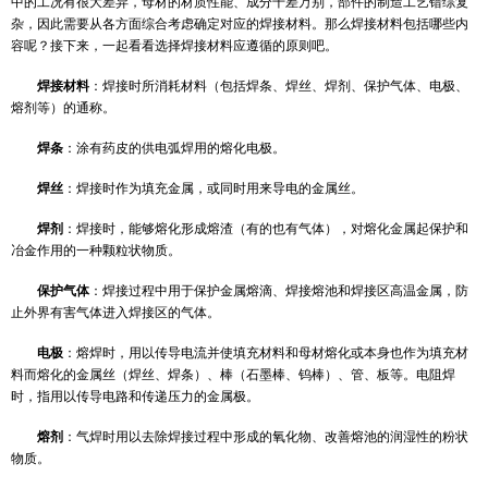
DPA检测
ROHS检测
为得到高质量的焊接接头，首先要合理选择焊接材料。由于焊接
温度老化测试
中的工况有很大差异，母材的材质性能、成分千差万别，部件的制造
IGBT检测
杂，因此需要从各方面综合考虑确定对应的焊接材料。那么焊接材料
容呢？接下来，一起看看选择焊接材料应遵循的原则吧。
焊接材料
：焊接时所消耗材料（包括焊条、焊丝、焊剂、保护气
熔剂等）的通称。
焊条
：涂有药皮的供电弧焊用的熔化电极。
焊丝
：焊接时作为填充金属，或同时用来导电的金属丝。
焊剂
：焊接时，能够熔化形成熔渣（有的也有气体），对熔化金
冶金作用的一种颗粒状物质。
保护气体
：焊接过程中用于保护金属熔滴、焊接熔池和焊接区高
止外界有害气体进入焊接区的气体。