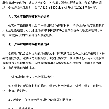
a) 考虑熔敷金属的化学成分
奥氏体不锈钢焊接，选择焊接材料时，更主要的是考虑熔敷金属
应与母材成分相当，只要焊接材料的熔覆金属的化学成分与母材相当
属的使用性能就能与母材相当，包括力学性能、抗蚀性能等，此外，
意制造技术条件或图纸对抗腐蚀性能的特殊要求。为防止焊接过程中
纹，最好选用低碳（超低碳），含Ti、Nb的不锈钢焊接材料。焊条药
中，如SO2含量过高，就不适用于含镍高的奥氏体钢的焊接。为防止
（凝固裂纹），应控制P、S、Sb、Sn杂质的含量，尽可能避免焊缝
相奥氏体组织。
b) 考虑焊缝中的铁素体含量
尽管许多资料介绍，奥氏体不锈钢焊缝中的铁素体含量对降低焊
倾向有利，但是生产应用中大量的纯奥氏体焊缝金属已使用多年，而
也良好。另外，在某些介质中适当的铁素体含量对耐蚀性有利，但是
下焊缝金属的冲击韧性有害。综合考虑，一般奥氏体不锈钢中的铁素体
12％为适宜，因为5％的铁素体含量就可获得满意的抗晶间腐蚀性。