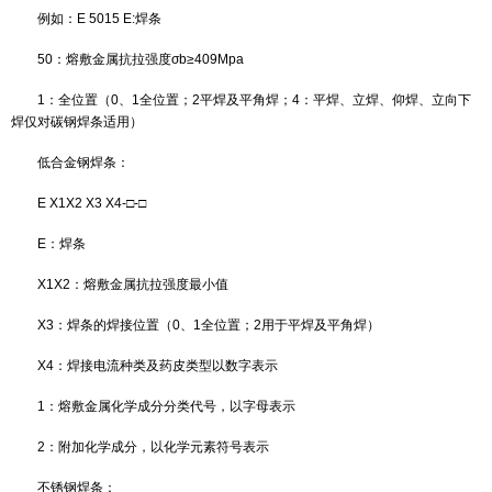
焊条的牌号应包括以下含义：焊条、焊条类别、焊条特点（如熔
拉强度、使用温度、焊芯金属类型、熔敷金属化学组成类型等）、药
接电源。
根据GB/T 5117-1995《碳钢焊条》和GB/T 5118-1995《的合
规定，焊条型号的主体结构由字母“E”和四位数字组成，其结构和含义
E X1X2X3X4 E：表示焊条
X1X2：焊条系列，即熔敷金属抗拉强度最小值
X3：焊条的焊接位置
X4：焊条药皮类型及焊接电源种类
例如：E 5015 E:焊条
50：熔敷金属抗拉强度σb≥409Mpa
1：全位置（0、1全位置；2平焊及平角焊；4：平焊、立焊、仰
焊仅对碳钢焊条适用）