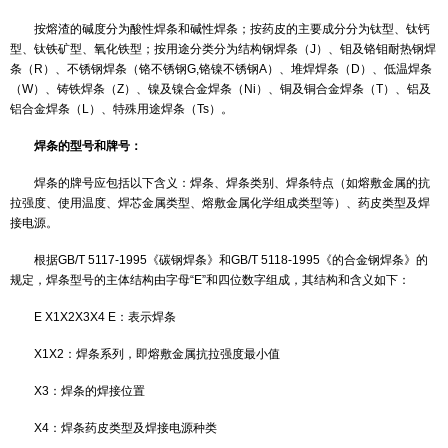
（5） 焊条应具有良好的外观（表皮）质量
焊条的组成：
焊条由焊芯和药皮两部分组成。焊条中被药皮包覆的金属芯是焊
作用是导电，在焊条端部形成电弧，同时焊芯靠电弧热熔化后，冷却
定成分的熔敷金属。焊条中涂在焊芯表面上的涂料称为药皮。其主要
保护作用、冶金处理作用和改善焊接工艺性能。
焊条的分类：
按熔渣的碱度分为酸性焊条和碱性焊条；按药皮的主要成分分为
型、钛铁矿型、氧化铁型；按用途分类分为结构钢焊条（J）、钼及铬
条（R）、不锈钢焊条（铬不锈钢G,铬镍不锈钢A）、堆焊焊条（D）
（W）、铸铁焊条（Z）、镍及镍合金焊条（Ni）、铜及铜合金焊条（
铝合金焊条（L）、特殊用途焊条（Ts）。
焊条的型号和牌号：