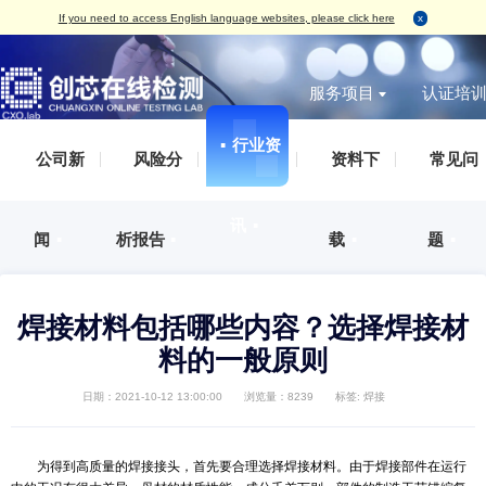
If you need to access English language websites, please click here
服务项目
▪
行业资
无损检测
破坏性
IC真伪检测
AS
IC真伪检测
认证服务
测试案例（报告形式）
企业概括
▪
公司新
▪
风险分
▪
资料下
标签检测
丙酮测试
失效分析
IS
DPA检测
培训服务
检测标准
发展历程
外观检测
刮擦测试
功能检测
IS
失效分析
审厂服务
荣誉资质
讯
▪
X-Ray检测
HCT测
开盖检测
IS
闻
▪
析报告
▪
载
▪
开发及功能验证
集成电路设计、整合验证分析服务
企业文化
功能检测
开盖测试
X-Ray检测
ES
材料分析
人才招聘
编程烧录
AS
可焊性测试
IS
可靠性验证
联系方式
焊接材料包括哪些内容？选择焊
外观检测
IAT
电磁兼容（EMC）
料的一般原则
电特性测试
QC
化学分析
切片检测
日期：2021-10-12 13:00:00
浏览量：8239
标签:
焊接
SAT检测