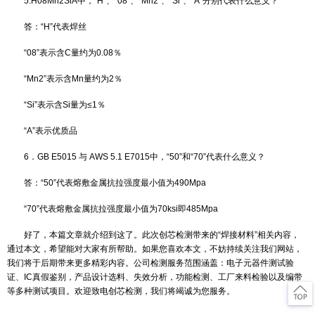
五．锈钢焊接材料的选择
马氏体不锈钢焊接时最好采用与母材同质的焊接材料，例如，1Cr
时应选择E410系列的焊接材料，焊条电弧焊焊材牌号为G217。但是
1Cr13对应的焊接材料，其焊缝金属组织为粗大的马氏体与铁素体，
脆，易形成裂纹，而且焊件必须预热250-350℃，为改善性能要限制
S、P含量和控制Si含量（≤0.30％），并降低C含量，增加少量的Ti、A
化晶粒，降低淬硬性，有资料表明，焊接材料中增加Nb含量（达0.8
可获得单相铁素体组织。在CO2气体保护焊时，焊丝要增加Ti、Mn元
达到脱氧目的。
马氏体不锈钢也可采用奥氏体不锈钢焊接材料，此时必须考虑母
缝金属成分的影响，通过适当的Cr、Ni含量，避免在焊缝金属中形成
织，例如焊条电弧焊时，采用A312（E309Mo）焊条焊接1Cr13马氏
六．素体不锈钢焊接材料的选择
铁素体不锈钢通常也采用与母材同质的焊接材料，但是焊缝的铁
大而且韧性很差，可以通过焊接材料中增加Nb含量来改善钢化铁素体