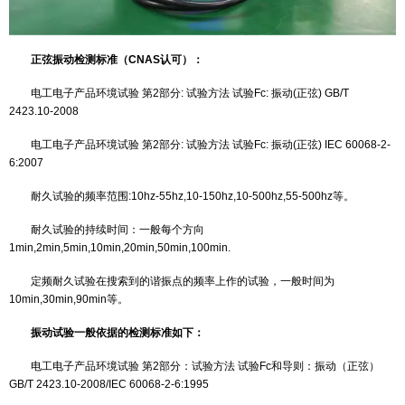
正弦振动检测标准（CNAS认可）：
电工电子产品环境试验 第2部分: 试验方法 试验Fc: 振动(正弦) GB/
2423.10-2008
电工电子产品环境试验 第2部分: 试验方法 试验Fc: 振动(正弦) IEC 6