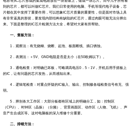
DPA检测
ROHS检测
IC芯片(IntegratedCircuit集成电路)是将大量的微电子元器件(
温度老化测试
电容等)IC芯片形成的集成电路放在一块塑基上，做成一块芯片。而今
IGBT检测
到的芯片，都可以叫做IC芯片。我们日常使用的电脑、手机等现代电
片都在其中发挥了重要作用，可以想象IC芯片质量的重要性，但是面
有非常逼真的形状，要发现内部结构有缺陷的IC芯片，通过肉眼可能
来。下面是整理的IC芯片检测方法大全，希望对大家有所帮助。
一、查板方法：
1．观察法：有无烧糊、烧断、起泡、板面断线、插口锈蚀。
2．表测法：＋5V、GND电阻是否是太小（在50欧姆以下）。
3．通电检查：对明确已坏板，可略调高电压0．5－1V，开机后
的IC，让有问题的芯片发热，从而感知出来。
4．逻辑笔检查：对重点怀疑的IC输入、输出、控制极各端检查信
弱。