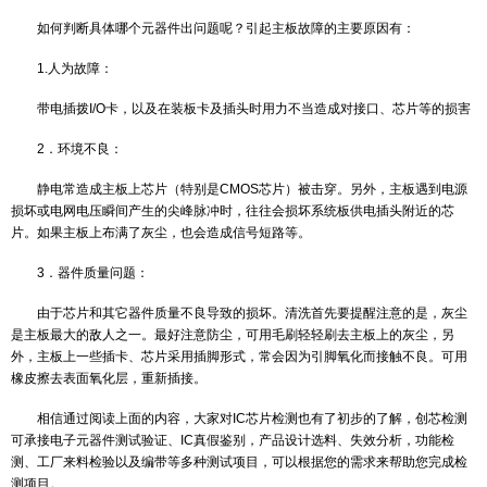
1．剪脚法：不伤板，不能再生利用。
2．拖锡法：在IC脚两边上焊满锡，利用高温烙铁来回拖动，同时
伤板，但可保全测试IC）。
3．烧烤法：在酒精灯、煤气灶、电炉上烧烤，等板上锡溶化后起出
掌握）。
4．锡锅法：在电炉上作专用锡锅，待锡溶化后，将板上要卸的IC
内，即可起出IC又不伤板，但设备不易制作。
5．电热风枪：用专用电热风枪卸片，吹要卸的IC引脚部分，即可
IC起出（注意吹板时要晃动风枪否则也会将电脑板吹起泡，但风枪成
约2000元左右）作为专业硬件维修，板卡维修是非常重要的项目之一
如何判断具体哪个元器件出问题呢？引起主板故障的主要原因有
1.人为故障：
带电插拨I/O卡，以及在装板卡及插头时用力不当造成对接口、芯