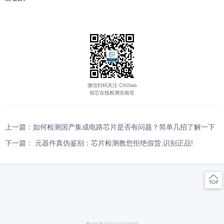
2．环境不良：
静电常造成主板上芯片（特别是CMOS芯片）被击穿。另外，主
损坏或电网电压瞬间产生的尖峰脉冲时，往往会损坏系统板供电插头
片。如果主板上布满了灰尘，也会造成信号短路等。
3．器件质量问题：
由于芯片和其它器件质量不良导致的损坏。清洗首先要提醒注意
是主板最大的敌人之一。最好注意防尘，可用毛刷轻轻刷去主板上的
外，主板上一些插卡、芯片采用插脚形式，常会因为引脚氧化而接触
橡皮擦去表面氧化层，重新插接。
相信通过阅读上面的内容，大家对IC芯片检测也有了初步的了解
可承接电子元器件测试验证、IC真假鉴别，产品设计选料、失效分析
测、工厂来料检验以及编带等多种测试项目，可以根据您的需求来帮
测项目。