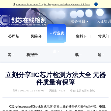
If you need to access English language websites, please click here
服务项目
▪
行业资
无损检测
破坏性
IC真伪检测
AS
IC真伪检测
认证服务
测试案例（报告形式）
企业概括
▪
公司新
▪
风险分
▪
资料下
标签检测
丙酮测试
失效分析
IS
DPA检测
培训服务
检测标准
发展历程
外观检测
刮擦测试
功能检测
IS
失效分析
审厂服务
荣誉资质
讯
▪
X-Ray检测
HCT测
开盖检测
IS
闻
▪
析报告
▪
载
▪
开发及功能验证
集成电路设计、整合验证分析服务
企业文化
功能检测
开盖测试
X-Ray检测
ES
材料分析
人才招聘
编程烧录
AS
可焊性测试
IS
可靠性验证
联系方式
立刻分享!IC芯片检测方法大全
外观检测
IAT
电磁兼容（EMC）
件质量有保障
电特性测试
QC
化学分析
切片检测
日期：2021-07-16 14:25:07
浏览量：4532
标签:
芯片检测
IC测
SAT检测