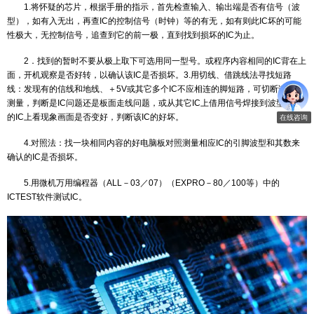
5．辨别各大工作区：大部分板都有区域上的明确分工，如：控制
（CPU）、时钟区（晶振）（分频）、背景画面区、动作区（人物、
音产生合成区等。这对电脑板的深入维修十分重要。
二、排错方法：
1.将怀疑的芯片，根据手册的指示，首先检查输入、输出端是否
型），如有入无出，再查IC的控制信号（时钟）等的有无，如有则此I
性极大，无控制信号，追查到它的前一极，直到找到损坏的IC为止。
2．找到的暂时不要从极上取下可选用同一型号。或程序内容相同的
面，开机观察是否好转，以确认该IC是否损坏。3.用切线、借跳线法
线：发现有的信线和地线、＋5V或其它多个IC不应相连的脚短路，可
测量，判断是IC问题还是板面走线问题，或从其它IC上借用信号焊接
的IC上看现象画面是否变好，判断该IC的好坏。
4.对照法：找一块相同内容的好电脑板对照测量相应IC的引脚波
确认的IC是否损坏。