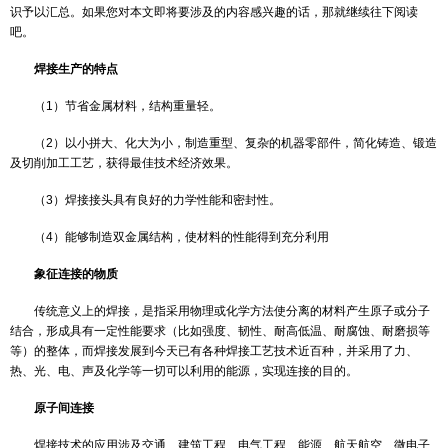
DPA检测
焊接，也称作熔接、镕接，是一种以加热、高温或者高压的方式
ROHS检测
其他热塑性材料如塑料的制造工艺及技术。并实现焊接接头的性能达
焊材料即母材的性能的连接方法。为帮助大家深入了解，本文将对焊
温度老化测试
识予以汇总。如果您对本文即将要涉及的内容感兴趣的话，那就继续
IGBT检测
吧。
焊接生产的特点
（1）节省金属材料，结构重量轻。
（2）以小拼大、化大为小，制造重型、复杂的机器零部件，简化
及切削加工工艺，获得最佳技术经济效果。
（3）焊接接头具有良好的力学性能和密封性。
（4）能够制造双金属结构，使材料的性能得到充分利用
象征连接的物质
传统意义上的焊接，是指采用物理或化学方法使分离的材料产生