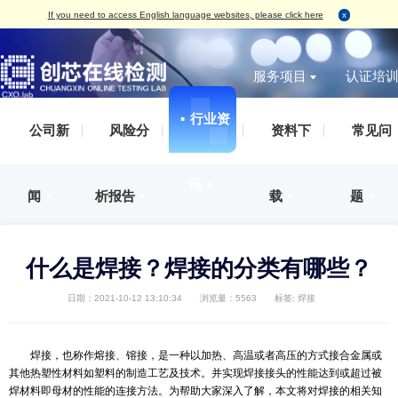
If you need to access English language websites, please click here
服务项目
▪
行业资
无损检测
破坏性
IC真伪检测
AS
IC真伪检测
认证服务
测试案例（报告形式）
企业概括
▪
公司新
▪
风险分
▪
资料下
标签检测
丙酮测试
失效分析
IS
DPA检测
培训服务
检测标准
发展历程
外观检测
刮擦测试
功能检测
IS
失效分析
审厂服务
荣誉资质
讯
▪
X-Ray检测
HCT测
开盖检测
IS
闻
▪
析报告
▪
载
▪
开发及功能验证
集成电路设计、整合验证分析服务
企业文化
功能检测
开盖测试
X-Ray检测
ES
材料分析
人才招聘
编程烧录
AS
可焊性测试
IS
可靠性验证
联系方式
什么是焊接？焊接的分类有哪
外观检测
IAT
电磁兼容（EMC）
电特性测试
QC
日期：2021-10-12 13:10:34
浏览量：5563
标签:
焊接
化学分析
切片检测
SAT检测