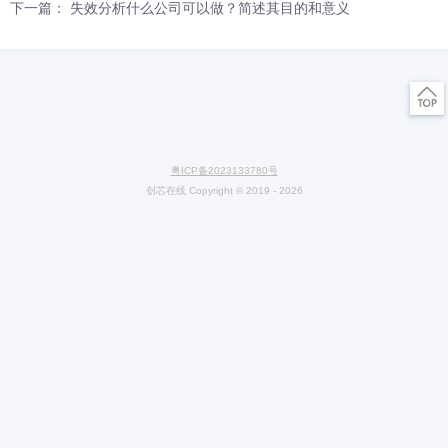
容，通过本文，希望能对大家有所帮助。如果您喜欢本文，不妨持续
站，我们将于后期带来更多精彩内容。如您有任何电子产品检验测试
求，欢迎致电创芯检测，我们将竭诚为您服务。
微信扫码关注 CXOlab
创芯在线检测实验室
上一篇：焊接结构工艺性设计时应注意哪些原则？
下一篇： 失效分析什么公司可以做？简述其目的和意义