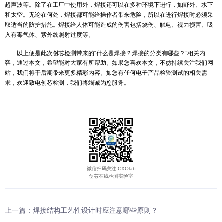
（3）钎焊
采用熔点低于被焊金属的钎料（填充金属）熔化之后，填充接头
被焊金属相互扩散实现连接。钎焊过程中被焊工件不熔化，且一般没
形。
焊接应用领域
但对于异种材料的连接、微电子及微机械的连接、特殊环境条件
面还面临严重的挑战，至于像生物材料的连接技术，更几乎是空白，
的焊接领域前景仍旧十分的光明。
现代焊接的能量来源有很多种，包括气体焰、电弧、激光、电子
超声波等。除了在工厂中使用外，焊接还可以在多种环境下进行，如
和太空。无论在何处，焊接都可能给操作者带来危险，所以在进行焊
取适当的防护措施。焊接给人体可能造成的伤害包括烧伤、触电、视
入有毒气体、紫外线照射过度等。
以上便是此次创芯检测带来的“什么是焊接？焊接的分类有哪些？”