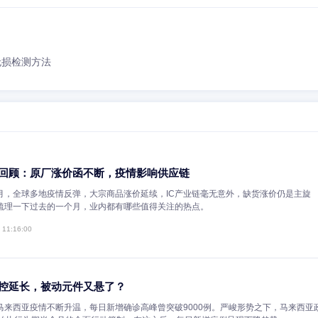
在满足更多更新的无损检测要求方面尚有较大的开拓空间，特别是适应新
、水下无损检测、城市地下管线的无损检测等。钢铸件裂纹、钢铸件焊接
的效率不仅高而且还非常的省时省力。X-Ray检测的广泛性奠定了无损
微信扫码关注 CXOlab
创芯在线检测实验室
人资质认证
缺陷超实用的无损检测方法