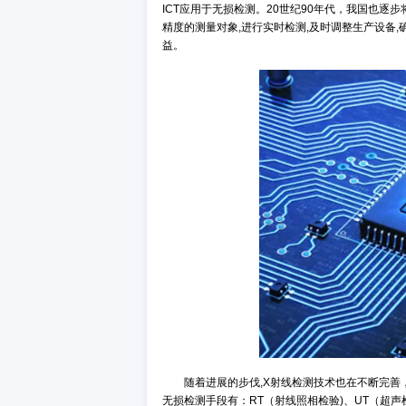
现代化工业进程日新月异，高温、
义，检测过程不会损坏试件，其最大
确保生产质量。无损检测是在不损害或
量,声音,光,反应的变化,如电,磁,
型、性质、数量、形状、位置、尺寸
自20世纪80年代以来，世界主
ICT应用于无损检测。20世纪90年
精度的测量对象,进行实时检测,及时
益。