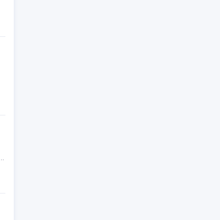
意外，缺货涨价仍是主旋
。严峻形势之下，马来西亚政
例呈现下降趋势。