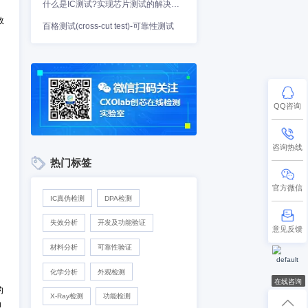
的刚需。“无损”顾名思
测可实施产品百分百全检，
内部结构异常或缺陷引起的热
查和试验方法的状态和缺陷类
等领域将x射线或伽马射线
用在工业生产中,可提高轧制
率,并同时给企业带来经济效
百格测试(cross-cut test)-可靠性测
热门标签