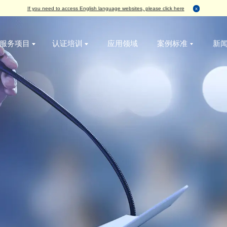
If you need to access English language websites, please
服务项目
认证培训
应用领域
无损检测
破坏性检测
增值服务
IC真伪检测
AS6081航空航天假冒电子元器件管理体系认
标签检测
丙酮测试
烘烤
失效分析
ISO9001质量管理体系认证
外观检测
刮擦测试
编带
功能检测
ISO14001环境管理体系认证
X-Ray检测
HCT测试
包装与物流
开盖检测
ISO45001职业健康安全管理体系认证
务
功能检测
开盖测试
X-Ray检测
ESD 静电管理体系认证
编程烧录
AS9120B 航空电子元件分销管理体系认证
可焊性测试
ISO13485医疗器械 管理体系认证
外观检测
IATF16949 汽车管理体系认证
电特性测试
QC080000 有害物质管理体系认证
切片检测
SAT检测