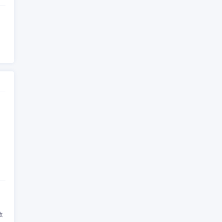
编程烧录
扫描电镜SEM
型无损检测技术应用的设
、压力容器、车辆焊接等都
穿透电镜TEM
高低温试验
检测在检测行业中的地位。
冷热冲击
快速温变ESS
温度循环
ROHS检测
无铅测试