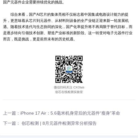
国产AI芯片的发展也带动了专用设备与材料需求的增长。例如，
案随着芯片功耗提升而成为数据中心标配，高澜股份、申菱环境等国
出相关解决方案并实现批量应用。而在芯片测试领域，面向高算力芯
机、探针卡等设备需求也持续上升，推动国内设备企业加快技术研发
代。
尽管国产化进程成效显著，但仍需清醒认识到部分环节存在的瓶颈
高速存储、半导体设备、EDA工具等领域，国际厂商仍占据主导地位
自主可控仍需时日。此外，如何平衡性能、成本与规模化量产之间的
国产元器件企业需要持续优化的挑战。
综合来看，国产AI芯片的集体亮相不仅标志着中国集成电路设计
升，更意味着从芯片到元器件、从材料到设备的全产业链正迎来新一
遇。随着技术迭代与生态协同的深化，国产化率提升将不再局限于替
是逐步转向引领技术创新、塑造产业标准的新阶段。这一转变对电子
而言，既是挑战，更是前所未有的历史机遇。