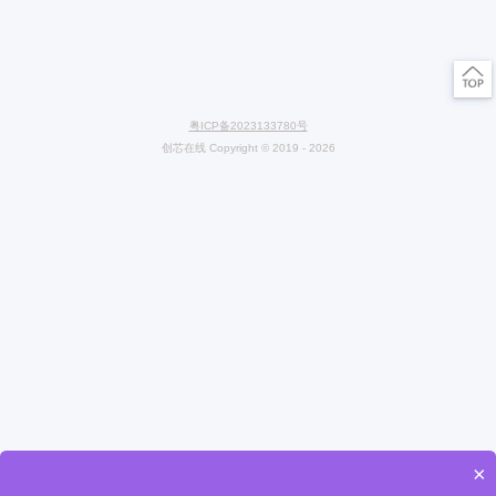
微信扫码关注 CXOlab
创芯在线检测实验室
上一篇：iPhone 17 Air：5.6毫米机身背后的元器件“瘦身”革
下一篇： 创芯检测 | 8月元器件检测异常分析报告