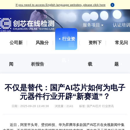
If you need to access English language websites, please click here
服务项目
▪
行业资
无损检测
破坏性
IC真伪检测
AS
IC真伪检测
认证服务
测试案例（报告形式）
企业概括
▪
公司新
▪
风险分
▪
资料下
标签检测
丙酮测试
失效分析
IS
DPA检测
培训服务
检测标准
发展历程
外观检测
刮擦测试
功能检测
IS
失效分析
审厂服务
荣誉资质
讯
▪
X-Ray检测
HCT测
开盖检测
IS
闻
▪
析报告
▪
载
▪
开发及功能验证
集成电路设计、整合验证分析服务
企业文化
功能检测
开盖测试
X-Ray检测
ES
材料分析
人才招聘
编程烧录
AS
可焊性测试
IS
可靠性验证
联系方式
不仅是替代：国产AI芯片如何
外观检测
IAT
电磁兼容（EMC）
元器件行业开辟“新赛道”？
电特性测试
QC
化学分析
切片检测
日期：2025-09-28 13:46:36
浏览量：2141
标签:
国产AI芯片
行业
SAT检测