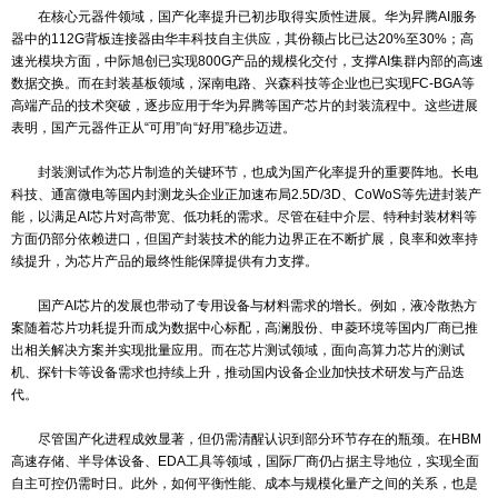
应商的市场空间。阿里平头哥PPU芯片依托96GB HBM2e显存和PCIe 
现高性能计算，华为昇腾950则通过自研HiBL 1.0内存技术追求极致
仞BR100系列则选择Chiplet和2.5D先进封装突破集成瓶颈。不同架
件的需求呈现差异化特征，从高速连接器、电源管理芯片到散热模组
板，各类元器件企业均能找到切入市场的机会点，不再依赖单一客户
路线。
在核心元器件领域，国产化率提升已初步取得实质性进展。华为昇
器中的112G背板连接器由华丰科技自主供应，其份额占比已达20%至
速光模块方面，中际旭创已实现800G产品的规模化交付，支撑AI集群
数据交换。而在封装基板领域，深南电路、兴森科技等企业也已实现FC
高端产品的技术突破，逐步应用于华为昇腾等国产芯片的封装流程中
表明，国产元器件正从“可用”向“好用”稳步迈进。
封装测试作为芯片制造的关键环节，也成为国产化率提升的重要
科技、通富微电等国内封测龙头企业正加速布局2.5D/3D、CoWoS等
能，以满足AI芯片对高带宽、低功耗的需求。尽管在硅中介层、特种
方面仍部分依赖进口，但国产封装技术的能力边界正在不断扩展，良
续提升，为芯片产品的最终性能保障提供有力支撑。