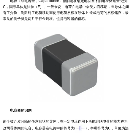
电子元器件检测
DPA检测
ROHS检测
温度老化测试
电容（或电容量，Capacitance）指的是在给定电位差下的电荷储
IGBT检测
C，国际单位是法拉（F）。一般来说，电荷在电场中会受力而移动，
有了介质，则阻碍了电荷移动而使得电荷累积在导体上;造成电荷的累
常见的例子就是两片平行金属板。也是电容器的俗称。