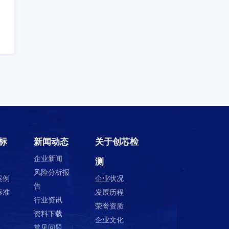
编程烧录
扫描电镜SEM
应性，已确保其在极端环境
、运输、使用的适应性的方
穿透电镜TEM
高低温试验
冷热冲击
快速温变ESS
温度循环
ROHS检测
法
无铅测试
的是评价高低温条件对装备
下存储保存，或者工作运