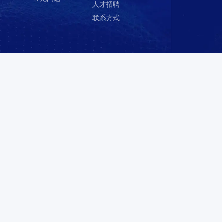
应用领域
案例标
新闻动态
关于创
G通讯技
企业新闻
准
测
术
风险分析报
测试案例
企业状况
汽车电子
告
检测标准
发展历程
轨道交通
行业资讯
荣誉资质
智慧医疗
资料下载
企业文化
光电产业
常见问题
人才招聘
新能源
联系方式