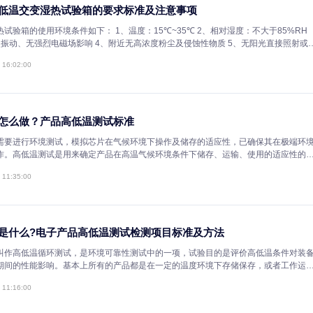
高低温会对产品有哪些不利影响? ic电子可靠性测试
高低温试验用于电工、电子产品、元器件及其材料在高低温环境下贮存、
验，电子产品是否能够适应恶劣环境。高低温实验是产品可靠性的必测项
哪些不利影响?本文收集整理了一些资料，期望能对各位读者有比较大的
2022-08-02 17:45:57
详细介绍高低温交变湿热试验箱的要求标准及注意事项
温交变湿热试验箱的使用环境条件如下： 1、温度：15℃~35℃ 2、相对湿度：不大于85%RH
附近无强烈振动、无强烈电磁场影响 4、附近无高浓度粉尘及侵蚀性物质 5、无阳光直接照射或其
它热源直接辐射 6、附近无强烈气流，当附近空气需要强制流 时，气
2021-07-26 16:02:00
高低温测试怎么做？产品高低温测试标准