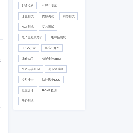
IC真伪检测
DPA检测
失效分析
开发及功能验证
运输和使用时的适应性试
目，那么高低温会对产品有
材料分析
可靠性验证
参阅价值。
化学分析
外观检测
X-Ray检测
功能检测
SAT检测
可焊性测试
开盖测试
丙酮测试
刮擦测
流不应直接吹到箱体上。
HCT测试
切片测试
电子显微镜分析
电特性测试
FPGA开发
单片机开发