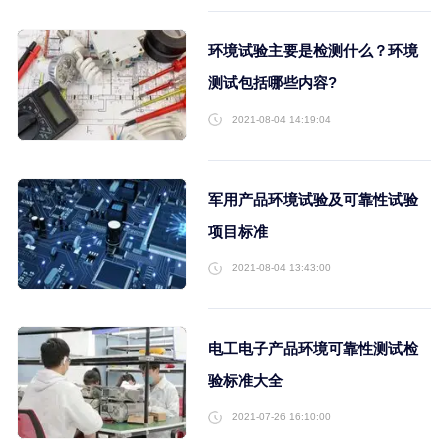
什么是耐候性?环境试验
项目介绍
2021-10-18 16:56:00
环境试验主要是检测什么
测试包括哪些内容?
2021-08-04 14:19:04
军用产品环境试验及可靠
项目标准