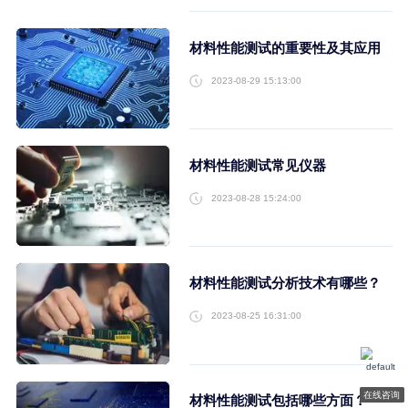
测试标准、方法和重要性
DPA检测
ROHS检测
2024-08-28 14:00:00
温度老化测试
IGBT检测
材料性能测试的重要性及
2023-08-29 15:13:00
材料性能测试常见仪器
2023-08-28 15:24:00
材料性能测试分析技术有