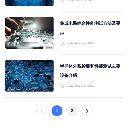
包装性能测试的主要内容
2023-07-19 15:06:00
电子产品性能测试 出口需
些检测认证？
2022-05-11 17:30:00
集成电路综合性能测试方
点
2021-12-28 13:50:00