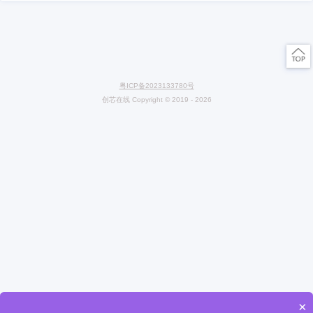
半导体外观检测和性能测
设备介绍
2021-09-29 14:20:00
1
2