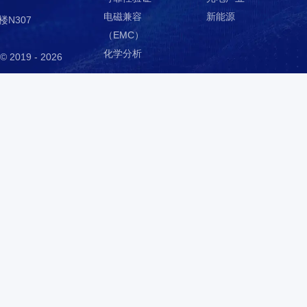
服务项目
IC真伪检测
5
DPA检测
失效分析
CXOLab创芯在
线检测实验室
开发及功能验证
材料分析
路393号英达丰工业园A栋2
可靠性验证
电磁兼容
厦C座3楼N307