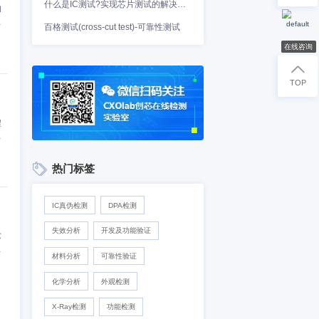
果符合“要烧写ROM”的
的ROM中。如果没有“要烧
C分为需要烧录的主动芯片和
过一般的芯片如果不是单片
百格测试(cross-cut test)-可靠性测
。下面一起来看看具体介
程、烧录的概念，就是将程
入可编程集成电路的工具。
热门标签