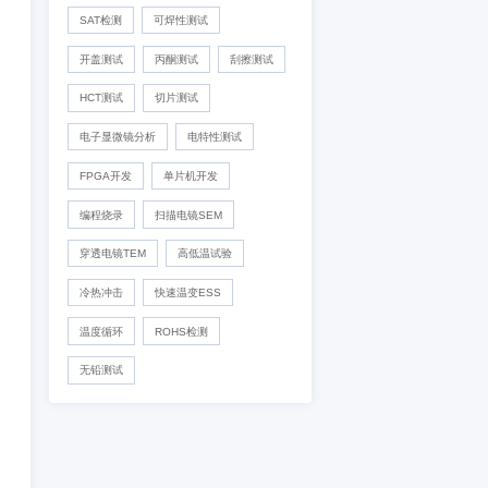
IC真伪检测
DPA检测
失效分析
开发及功能验证
数据格式一般也特定。在芯
络整理收集的一些收录中最
材料分析
可靠性验证
化学分析
外观检测
X-Ray检测
功能检测
SAT检测
可焊性测试
开盖测试
丙酮测试
刮擦测
HCT测试
切片测试
电子显微镜分析
电特性测试
FPGA开发
单片机开发