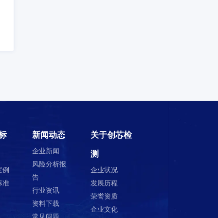
编程烧录
扫描电镜SEM
穿透电镜TEM
高低温试验
冷热冲击
快速温变ESS
温度循环
ROHS检测
无铅测试