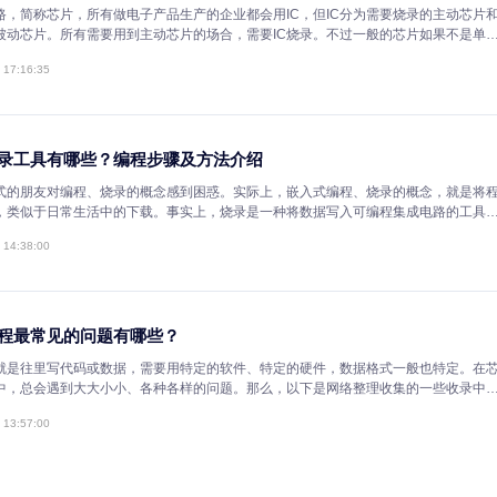
录过？烧录的效率离不开芯片的烧录速度，芯片编程的原理说明。 单片机烧录原理是单片机中已经
存在了一个烧写程序。启动单片机时首先运行这程序，程序判断端口状态，如
2021-09-13 11:14:00
状态存在，就从某个端口（串口、SPI等等）读取数据，然后写入到单片机
写ROM”的状态，就转到用户的程序开始执行。
哪些IC芯片需要烧录编程?影响烧录的费用因素
IC就是集成电路，简称芯片，所有做电子产品生产的企业都会用IC，但I
不需要烧录的被动芯片。所有需要用到主动芯片的场合，需要IC烧录。不
机或者编程芯片是不需要烧录的，单片机或者ARM等这样的芯片要烧录的
2021-09-10 17:16:35
绍。
现代芯片烧录工具有哪些？编程步骤及方法介绍
初次接触嵌入式的朋友对编程、烧录的概念感到困惑。实际上，嵌入式编
序写入存储器，类似于日常生活中的下载。事实上，烧录是一种将数据写
录主要用于编写芯片的程序(或刷写)，如单金属管(嵌入)/存储器(嵌入)。
2021-09-10 14:38:00