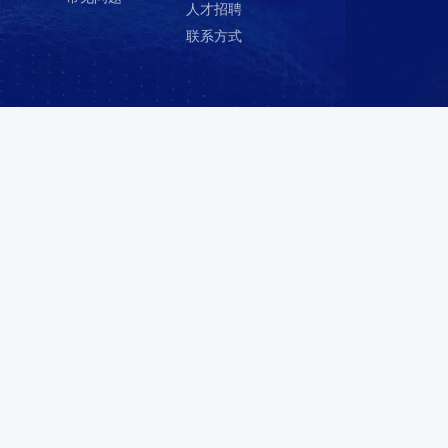
应用领域
案例标
新闻动态
关于创
G通讯技
企业新闻
准
测
术
风险分析报
测试案例
企业状况
汽车电子
告
检测标准
发展历程
轨道交通
行业资讯
荣誉资质
智慧医疗
资料下载
企业文化
光电产业
常见问题
人才招聘
新能源
联系方式