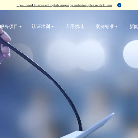
If you need to access English language websites, please
服务项目
认证培训
应用领域
无损检测
破坏性检测
增值服务
IC真伪检测
AS6081航空航天假冒电子元器件管理体系认
标签检测
丙酮测试
烘烤
失效分析
ISO9001质量管理体系认证
外观检测
刮擦测试
编带
功能检测
ISO14001环境管理体系认证
X-Ray检测
HCT测试
包装与物流
开盖检测
ISO45001职业健康安全管理体系认证
务
功能检测
开盖测试
X-Ray检测
ESD 静电管理体系认证
编程烧录
AS9120B 航空电子元件分销管理体系认证
可焊性测试
ISO13485医疗器械 管理体系认证
外观检测
IATF16949 汽车管理体系认证
电特性测试
QC080000 有害物质管理体系认证
切片检测
SAT检测