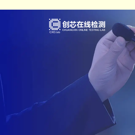
IC真伪检测
认证服务
测试案例（报告形式）
企业概括
DPA检测
培训服务
检测标准
发展历程
失效分析
审厂服务
荣誉资质
开发及功能验证
集成电路设计、整合验证分析服
企业文化
材料分析
人才招聘
可靠性验证
联系方式
电磁兼容（EMC）
化学分析