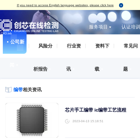
If you need to access English language websites, please click here
服务项目
▪
公司新
无损检测
破坏性
IC真伪检测
AS
IC真伪检测
认证服务
测试案例（报告形式）
企业概括
▪
风险分
▪
行业资
▪
资料下
标签检测
丙酮测试
失效分析
IS
DPA检测
培训服务
检测标准
发展历程
外观检测
刮擦测试
功能检测
IS
失效分析
审厂服务
荣誉资质
闻
▪
X-Ray检测
HCT测
开盖检测
IS
析报告
▪
讯
▪
载
▪
开发及功能验证
集成电路设计、整合验证分析服务
企业文化
功能检测
开盖测试
X-Ray检测
ES
材料分析
人才招聘
编程烧录
AS
可焊性测试
IS
可靠性验证
联系方式
编带
相关资讯
外观检测
IAT
电磁兼容（EMC）
电特性测试
QC
化学分析
切片检测
芯片手工编带 ic编带工艺
SAT检测