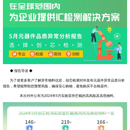
DPA检测
ROHS检测
温度老化测试
IGBT检测
◆ 报告导读 ◆
为了使更多客户了解异常物料信息，创芯检测对外发布元器件异
报告，希望能帮助您预警风险，确保安心购物，避免购买不合格器件